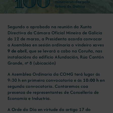
Novas
Segundo o aprobado na reunión da Xunta
Portal de emprego
Directiva da Cámara Oficial Mineira de Galicia
do 12 de marzo, a Presidenta acorda convocar
a Asemblea en sesión ordinaria o vindeiro xoves
Contacto
9 de abril
, que se levará a cabo na Coruña, nas
instalacións do edificio Afundación, Rúa Cantón
Grande, nº 8 (
ubicación
)
A Asemblea Ordinaria da COMG terá lugar ás
9:30 h en primeira convocatoria e ás
10:00 h
en
segunda convocatoria. Contaremos coa
presenza de representantes de Consellería de
Economía e Industria.
A Orde do Día en virtude do artigo 17 do