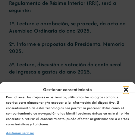
Regulamento de Réxime Interior
(RRI), será a
seguinte:
1º. Lectura e aprobación, se procede, da acta da
Asemblea Ordinaria do ano 2025.
2º. Informe e propostas da Presidenta. Memoria
2025.
3º. Lectura, discusión e votación da conta xeral
de ingresos e gastos do ano 2025.
4º. Aprobación, se procede, da xestión da Xunta
Gestionar consentimiento
Directiva.
Para ofrecer las mejores experiencias, utilizamos tecnologías como las
cookies para almacenar y/o acceder a la información del dispositivo. El
5º. Aprobación, se procede, do orzamento de
consentimiento de estas tecnologías nos permitirá procesar datos como el
ingresos e gastos para o ano 2026.
comportamiento de navegación o las identificaciones únicas en este sitio. No
consentir o retirar el consentimiento, puede afectar negativamente a ciertas
características y funciones.
6º. Actualización do censo de socios electores e
elixibles.
Xestionar servizos