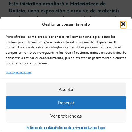
Esta iniciativa ampliará a
Materioteca de
Galicia
, unha exposición e arquivo de materiais
que buscan impulsar a innovación intersectorial,
a innovación e a competitividade a través de
Gestionar consentimiento
produtos e solucións de alto valor engadido.
Para ofrecer las mejores experiencias, utilizamos tecnologías como las
cookies para almacenar y/o acceder a la información del dispositivo. El
As empresas mineiras galegas participan neste
consentimiento de estas tecnologías nos permitirá procesar datos como el
proxecto, achegando o seu coñecemento e as
comportamiento de navegación o las identificaciones únicas en este sitio. No
súas materias primas e produtos. Durante as
consentir o retirar el consentimiento, puede afectar negativamente a ciertas
características y funciones.
últimas semanas a directora da COMG, Arantxa
Prado e parte do seu equipo técnico visitaron
Manage services
algunhas destas compañías – Richinol
(Canteiras ARE), Áridos do Mendo, Canteira de
Aceptar
Pescas (MYHNOR), Planta de Laracha de
Cerámica Campo e Mina Serrabal (Rocas,
Denegar
Arxilas e Minerais, S.A.)- que entregaron as súas
mostras para a exposición que se está
Ver preferencias
preparando en CIS Tecnoloxía e Deseño de
Política de cookies
Política de privacidad
Aviso legal
Ferrol.