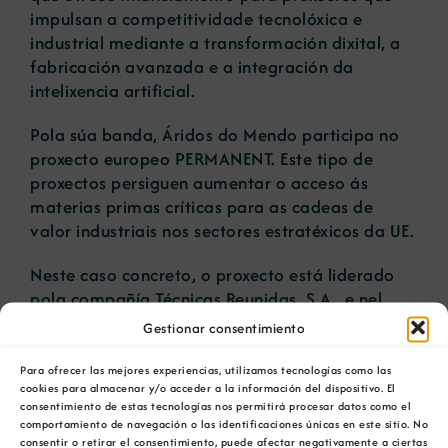
impulsan a competitividade tecnolóxica e
industrial mediante a transformación dixital, a
fabricación avanzada e a integración da
intelixencia artificial.
Pola súa banda, Áridos do Mendo participa no
proxecto europeo PERMANENT. Este tipo de
proxectos persiguen aumentar o acceso ás
materias primas críticas para as cadeas de
valor industriais nos sectores estratéxicos da UE.
Neste caso concreto, o proxecto está liderado
pola compañía Técnicas Reunidas, S.A. e nel
participan máis de 30 empresas e organismos
Gestionar consentimiento
europeos. O seu obxectivo é a fabricación en
Europa de imáns permanentes (compoñentes
Para ofrecer las mejores experiencias, utilizamos tecnologías como las
cookies para almacenar y/o acceder a la información del dispositivo. El
fundamentais en motores eléctricos,
consentimiento de estas tecnologías nos permitirá procesar datos como el
aeroxeneradores, etc), incrementando en 20
comportamiento de navegación o las identificaciones únicas en este sitio. No
veces a capacidade de produción destes
consentir o retirar el consentimiento, puede afectar negativamente a ciertas