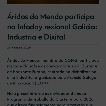
Áridos do Mendo participa
Novas
no Infoday rexional Galicia:
Portal de emprego
Industria e Dixital
Contacto
29 Xaneiro, 2026
Áridos do Mendo, membro da COMG, participou
na xornada sobre as convocatorias do Clúster 4
de Horizonte Europa, centrada na dixitalización
e na industria, organizada pola Axencia Galega
de Innovación (GAIN).
Nela presentáronse as novidades do novo
Programa de Traballo do Clúster 4 para 2026,
que ofrece financiamento para proxectos que