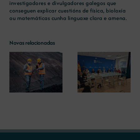
investigadores e divulgadores galegos que
conseguen explicar cuestións de física, bioloxía
ou matemáticas cunha linguaxe clara e amena.
Novas relacionadas
a
A COMG
A UDC analiza o
participa en la
s
papel das
primera reunión
a
materias primas
de dos grupos de
o
minerais na
trabajo del
descarbonización
Consejo de
is
industrial
Minería de Galicia