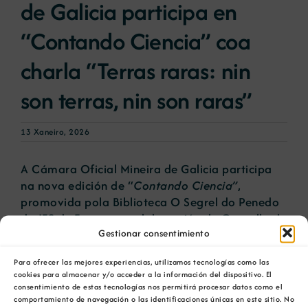
de Galicia participa en
“Contando Ciencia” coa
charla “Terras raras: nin
son terras, nin son raras”
13 Xaneiro, 2026
A Cámara Oficial Mineira de Galicia participa
na nova edición de “
Contando Ciencia”
,
promovida pola Biblioteca O Segrel do Penedo
do IES de Fene, coa colaboración do Concello de
Gestionar consentimiento
Fene.
Para ofrecer las mejores experiencias, utilizamos tecnologías como las
Na quinta edición desta iniciativa, a técnica da
cookies para almacenar y/o acceder a la información del dispositivo. El
COMG, Irene Pérez, impartirá a
conferencia
consentimiento de estas tecnologías nos permitirá procesar datos como el
“Terras raras: nin son terras, nin son raras”
o
comportamiento de navegación o las identificaciones únicas en este sitio. No