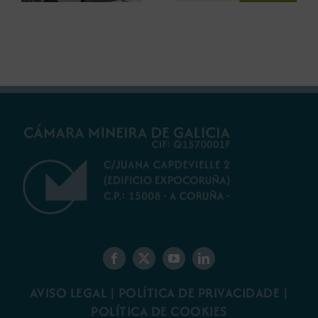
futuro do rural
ambiental para a
galego
minaría galega
AVISO LEGAL
|
POLÍTICA DE PRIVACIDADE
|
POLÍTICA DE COOKIES