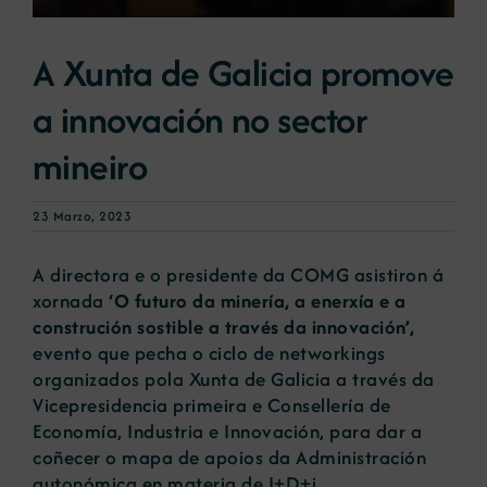
A Xunta de Galicia promove
Novas
a innovación no sector
Portal de emprego
mineiro
Contacto
23 Marzo, 2023
A directora e o presidente da COMG asistiron á
xornada
‘O futuro da minería, a enerxía e a
construción sostible a través da innovación’,
evento que pecha o ciclo de networkings
organizados pola Xunta de Galicia a través da
Vicepresidencia primeira e Consellería de
Economía, Industria e Innovación, para dar a
coñecer o mapa de apoios da Administración
autonómica en materia de I+D+i.