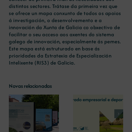
distintos sectores. Trátase da primeira vez que
se ofrece un mapa conxunto de todos os apoios
á investigación, o desenvolvemento e a
innovación da Xunta de Galicia co obxectivo de
facilitar o seu acceso aos axentes do sistema
galego de innovación, especialmente ás pemes.
Este mapa está estruturado en base ás
prioridades da Estratexia de Especialización
Intelixente (RIS3) de Galicia.
Novas relacionadas
A COMG reúne a
A OIPE e o
dous líderes
CRETUS
a
empresarias con
presentan as
ón
motivo do seu
últimas
Centenario para
innovacións en
debater sobre o
restauración