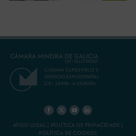
futuro do rural
ambiental para a
galego
minaría galega
AVISO LEGAL
|
POLÍTICA DE PRIVACIDADE
|
POLÍTICA DE COOKIES