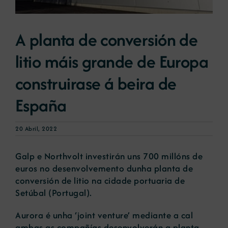
Novas
A planta de conversión de
litio máis grande de Europa
Portal de emprego
construirase á beira de
Contacto
España
20 Abril, 2022
Galp e Northvolt investirán uns 700 millóns de
euros no desenvolvemento dunha planta de
conversión de litio na cidade portuaria de
Setúbal (Portugal).
Aurora é unha ‘joint venture’ mediante a cal
ambas as compañías desenvolverán a planta