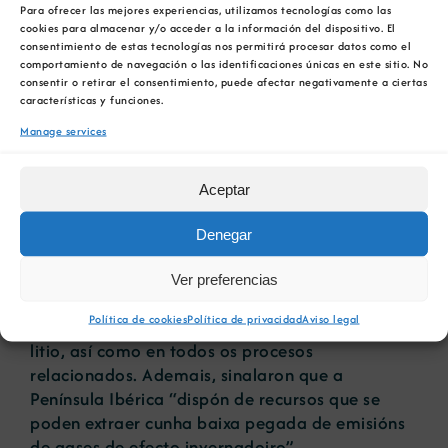
Para ofrecer las mejores experiencias, utilizamos tecnologías como las
cookies para almacenar y/o acceder a la información del dispositivo. El
Segundo explicaron desde ambas as compañías,
consentimiento de estas tecnologías nos permitirá procesar datos como el
utilizará un proceso de conversión “de probada
comportamiento de navegación o las identificaciones únicas en este sitio. No
consentir o retirar el consentimiento, puede afectar negativamente a ciertas
eficacia”, valéndose dos últimos avances e
características y funciones.
tecnoloxías existentes para aumentar a
Manage services
sustentabilidade e a eficiencia. Ademais,
buscará alimentar o proceso de conversión
mediante o uso de enerxía verde, minimizando e
Aceptar
evitando a dependencia do gas natural.
Denegar
Os socios de Aurora comprometéronse a aplicar
“os máis altos estándares” de sustentabilidade,
Ver preferencias
especialmente na extracción e concentración de
Política de cookies
Política de privacidad
Aviso legal
espodumeno, no procesamento de hidróxido de
litio, así como en todos os procesos
relacionados. Ademais, sinalaron que a
Península Ibérica “dispón de recursos que se
poden extraer cunha baixa pegada de emisións
de gases de efecto invernadoiro”.