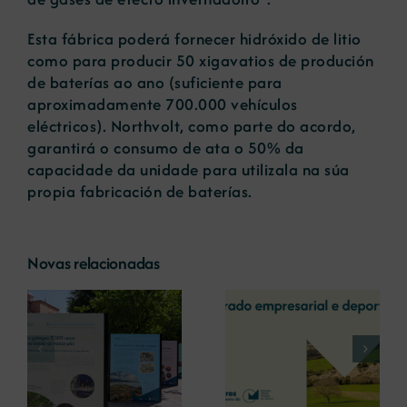
Esta fábrica poderá fornecer hidróxido de litio
como para producir 50 xigavatios de produción
de baterías ao ano (suficiente para
aproximadamente 700.000 vehículos
eléctricos). Northvolt, como parte do acordo,
garantirá o consumo de ata o 50% da
capacidade da unidade para utilizala na súa
propia fabricación de baterías.
Novas relacionadas
A COMG reúne a
A OIPE e o
dous líderes
CRETUS
a
empresarias con
presentan as
ón
motivo do seu
últimas
Centenario para
innovacións en
debater sobre o
restauración