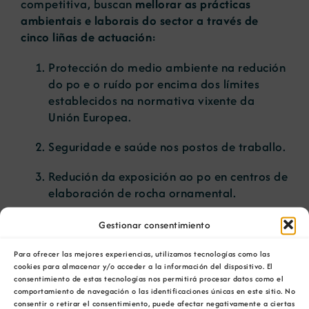
competitiva, buscan
mellorar as prácticas
ambientais e laborais do sector a través de
cinco liñas de actuación
:
Protección do medio ambiente na redución
do po e o ruído por encima dos límites
establecidos na normativa vixente da
Unión Europea.
Seguridade e saúde nos postos de traballo.
Redución da exposición ao po en centros de
elaboración de rocha ornamental.
Conservación e xestión sustentable dos
Gestionar consentimiento
acuíferos en aproveitamentos de augas
minerais, termais e de manancial.
Para ofrecer las mejores experiencias, utilizamos tecnologías como las
cookies para almacenar y/o acceder a la información del dispositivo. El
consentimiento de estas tecnologías nos permitirá procesar datos como el
Implantación e certificación das normas
comportamiento de navegación o las identificaciones únicas en este sitio. No
UNE 22480 e UNE 22470.
consentir o retirar el consentimiento, puede afectar negativamente a ciertas