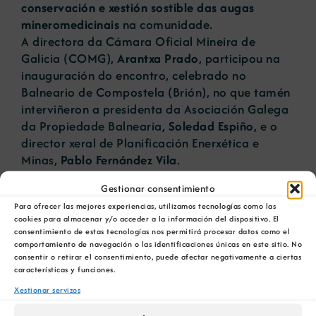
conservación e xestión sostible das augas
mineromedicinais
na comunidade.
A directora da Cámara Oficial Mineira de
Galicia (COMG),
Arantxa Prado
, participou na
inauguración do encontro, celebrado no
Balneario de Compostela (Brión), no que tamén
interviñeron a presidenta da Asociación Galega
da Propiedade Balnearia,
Soledad Espiño
, e o
director xeral de Planificación Enerxética e
Minas,
Pablo Fernández Vila
.
Gestionar consentimiento
Na súa intervención, a directora da COMG
lembrou a importancia das augas
Para ofrecer las mejores experiencias, utilizamos tecnologías como las
cookies para almacenar y/o acceder a la información del dispositivo. El
mineromedicinais para o
desenvolvemento
consentimiento de estas tecnologías nos permitirá procesar datos como el
social e económico de Galicia
, como parte da
comportamiento de navegación o las identificaciones únicas en este sitio. No
riqueza xeolóxica da comunidade. Tamén fixo
consentir o retirar el consentimiento, puede afectar negativamente a ciertas
características y funciones.
fincapé na defensa dos perímetros de
protección, así como na vixilancia e control das
Xestionar servizos
actividades que neles desenvólvense, e