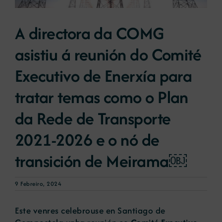
A directora da COMG
Novas
asistiu á reunión do Comité
Portal de emprego
Executivo de Enerxía para
tratar temas como o Plan
Contacto
da Rede de Transporte
2021-2026 e o nó de
transición de Meirama￼
9 Febreiro, 2024
Este venres celebrouse en Santiago de