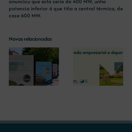
anunciou que esta sería de 400 MW, unha
potencia inferior á que tiña a central térmica, de
case 600 MW.
Novas relacionadas
A COMG reúne a
A OIPE e o
dous líderes
CRETUS
a
empresarias con
presentan as
ón
motivo do seu
últimas
Centenario para
innovacións en
debater sobre o
restauración
futuro do rural
ambiental para a
galego
minaría galega