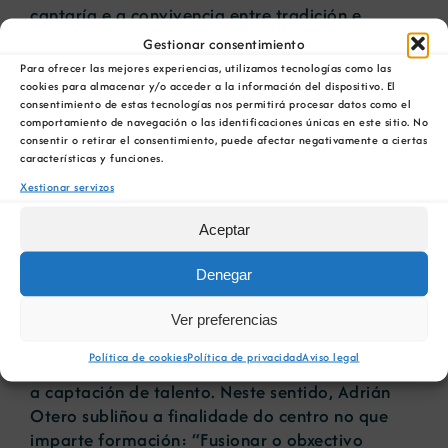
cantaría e a convivencia entre tradición e
innovación.
Gestionar consentimiento
Para ofrecer las mejores experiencias, utilizamos tecnologías como las
cookies para almacenar y/o acceder a la información del dispositivo. El
consentimiento de estas tecnologías nos permitirá procesar datos como el
comportamiento de navegación o las identificaciones únicas en este sitio. No
consentir o retirar el consentimiento, puede afectar negativamente a ciertas
características y funciones.
Xestionar servizos
Aceptar
Marisa Santamaría conversa con Adrián Otero e
Denegar
Fernando Godoy.
Ver preferencias
Un dos temas que se puxo sobre a mesa foi a
Política de cookies
Política de privacidad
Aviso legal
continuidade da profesión e os retos que supón
a captación de talento. Neste sentido, Adrián
Otero subliñou a finalidade do centro no que
imparte formación: “Fusionar o obxectivo