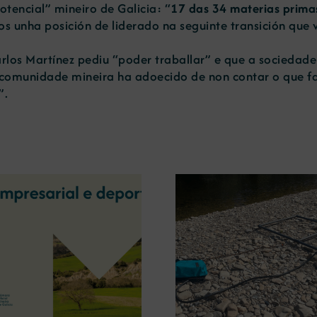
tencial” mineiro de Galicia: “
17 das 34 materias prima
nos unha posición de liderado na seguinte transición que 
rlos Martínez pediu “poder traballar” e que a sociedade
a comunidade mineira ha adoecido de non contar o que f
”.
A OIPE e o CRETUS
presentan as últimas
A COMG inau
innovacións en restauración
Ourense a ex
ambiental para a minaría
‘Tesouros da
galega