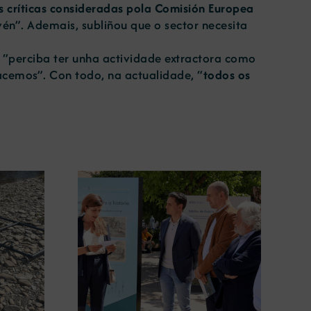
s críticas consideradas pola Comisión Europea
vén”. Ademais, subliñou que o sector necesita
 “perciba ter unha actividade extractora como
acemos”. Con todo, na actualidade, “
todos os
gura en
A COMG leva a Vigo a
posición
exposición ‘Tesouros da terra’
 terra’