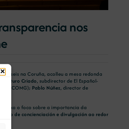
ransparencia nos
ne
eintayseis na Coruña, acolleu a mesa redonda
por
Arturo Criado
, subdirector de El Español-
alicia (COMG);
Pablo Núñez
, director de
cia.
én puxo o foco sobre a importancia da
aballo de concienciación e divulgación ao redor