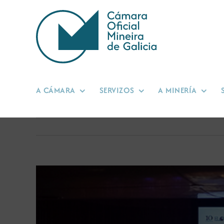
Skip
to
content
A CÁMARA
SERVIZOS
A MINERÍA
View
Larger
Image