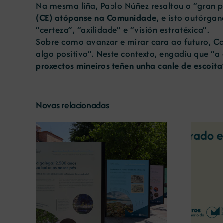
Na mesma liña, Pablo Núñez resaltou o “gran po
(CE) atópanse na Comunidade
, e isto outórga
“certeza”, “axilidade” e “visión estratéxica”.
Sobre como avanzar e mirar cara ao futuro, Ca
algo positivo”. Neste contexto, engadiu que “
proxectos mineiros teñen unha canle de escoita
Novas relacionadas
A COMG reúne a dous
líderes empresarias con
o a
motivo do seu Centenario
 terra’
para debater sobre o futuro
do rural galego