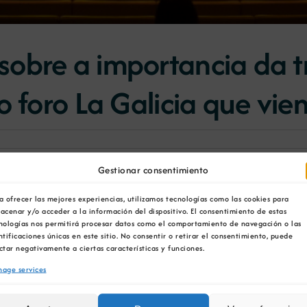
obre a importancia da t
o foro La Galicia que vie
Gestionar consentimiento
ene, organizado por El Español, Invertia, Quincemil e Tr
no potencial mineiro galego. A conversación, moderada 
a ofrecer las mejores experiencias, utilizamos tecnologías como las cookies para
able de Augas Minerais da Cámara Oficial Mineira de G
acenar y/o acceder a la información del dispositivo. El consentimiento de estas
e
Carlos Martínez
, director de Minería de Recursos de Gali
nologías nos permitirá procesar datos como el comportamiento de navegación o las
ntificaciones únicas en este sitio. No consentir o retirar el consentimiento, puede
ctar negativamente a ciertas características y funciones.
licia hai “unha tradición mineira moi significativa”
. Tam
ctos de minería. Para finalizar, quixo poñer en valor o
tr
age services
ra
.