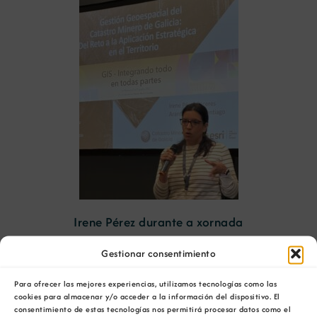
Irene Pérez durante a xornada
O
Catastro Mineiro
adquire especial relevancia
Gestionar consentimiento
no contexto do desenvolvemento
sostible
e da
Para ofrecer las mejores experiencias, utilizamos tecnologías como las
planificación territorial de Galicia. A súa xestión
cookies para almacenar y/o acceder a la información del dispositivo. El
é un desafío que combina a complexidade da
consentimiento de estas tecnologías nos permitirá procesar datos como el