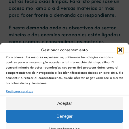
outras tecnoloxías limpas. Para isto precísase un
acceso moi amplo a diversas materias primas
para facer fronte a demanda correspondiente.
É nesta demanda onde os obxectivos do sector
mineiro e das enerxías renovables están ligados:
como usamos e conseguimos as materias
primas.
Gestionar consentimiento
Para ofrecer las mejores experiencias, utilizamos tecnologías como las
Cecilia Trancón destacou que desde a Cámara
cookies para almacenar y/o acceder a la información del dispositivo. El
Mineira de Galicia, se pode promover un
consentimiento de estas tecnologías nos permitirá procesar datos como el
comportamiento de navegación o las identificaciones únicas en este sitio. No
acercamento estratéxico entre a minería e o
consentir o retirar el consentimiento, puede afectar negativamente a ciertas
sector renovable galego, que posicione á rexión
características y funciones.
como un socio clave para a transición enerxética
Xestionar servizos
da Unión Europea.
Aceptar
As intervencións durante a xornada permitiron
destacar que o desenvolvemento dos proxectos
Denegar
enerxéticos tamén pode beneficiar á actividade
mineira galega, tanto pola súa contribución á