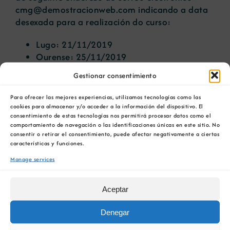
cmg@demostracionweb.com
indicando a data
desexada para a realización do curso:
Lugo: 21/11/2019
Ourense: 25/11/2019
Pontevedra (Centro Tecnolóxico do
Gestionar consentimiento
Granito): 27/11/2019
Santiago: 28/11/2019
Para ofrecer las mejores experiencias, utilizamos tecnologías como las
cookies para almacenar y/o acceder a la información del dispositivo. El
O programa divídese en 3 horas teóricas e 4 de
consentimiento de estas tecnologías nos permitirá procesar datos como el
comportamiento de navegación o las identificaciones únicas en este sitio. No
práctica:
consentir o retirar el consentimiento, puede afectar negativamente a ciertas
características y funciones.
1.- Interese pola análise do factor humano en
Manage services
prevención de riscos laborais
2.- Definición e clasificación do factor humano
Aceptar
en prevención de riscos laborais
Denegar
3.- Achegamento á análise de factores