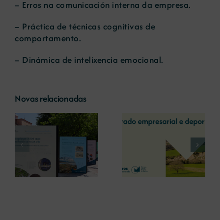
– Erros na comunicación interna da empresa.
– Práctica de técnicas cognitivas de
comportamento.
– Dinámica de intelixencia emocional.
Novas relacionadas
A COMG reúne a
A OIPE e o
dous líderes
CRETUS
a
empresarias con
presentan as
ón
motivo do seu
últimas
Centenario para
innovacións en
debater sobre o
restauración
futuro do rural
ambiental para a
galego
minaría galega