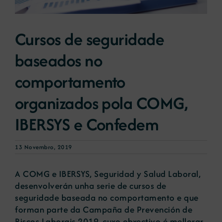
Novas
Cursos de seguridade
baseados no
Portal de emprego
comportamento
Contacto
organizados pola COMG,
IBERSYS e Confedem
13 Novembro, 2019
A COMG e IBERSYS, Seguridad y Salud Laboral,
desenvolverán unha serie de cursos de
seguridade baseada no comportamento e que
forman parte da Campaña de Prevención de
Riscos Laborais 2019, cuxo obxectivo é mellorar