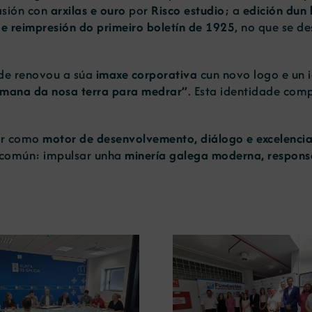
asión con
arxilas e ouro
por
Risco estudio
; a
edición dun 
e reimpresión do primeiro boletín de 1925
, no que se d
ade renovou a súa
imaxe corporativa
cun novo logo e un i
emana da nosa terra para medrar”
. Esta identidade com
ar como
motor de desenvolvemento, diálogo e excelenci
o común: impulsar unha
minería galega moderna, responsa
A USC aborda 
A UDC analiza o papel das
minería e da re