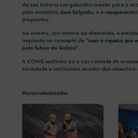
da súa historia cun galardón creado para a oc
polo xornalista
José Salgado
; e a
recuperación 
propósitos.
Así mesmo, con motivo da efeméride, a entid
inspirado no concepto de
“usar a riqueza que 
polo futuro de Galicia”
.
A COMG reafirma así a súa vontade de avanz
sociedade e institucións arredor dun obxectiv
Novas relacionadas
illóns
A COMG participa en la
 para
primera reunión de dos