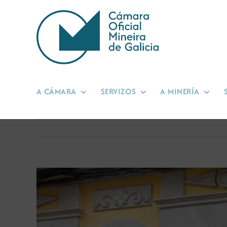
Skip
to
content
A CÁMARA
SERVIZOS
A MINERÍA
View
Larger
Image