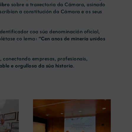
libro
sobre a traxectoria da Cámara, asinado
escribían a constitución da Cámara e os seus
dentificador coa súa denominación oficial,
plétase co lema:
“Cen anos de minería unidos
a
, conectando empresas, profesionais,
ble e orgullosa da súa historia
.
A Xunta convoca 2,5 millóns
o papel da
de euros en axudas para
ciclaxe na