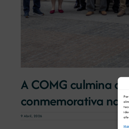
A COMG culmina a ce
conmemorativa na s
Par
alm
tec
ide
9 Abril, 2026
afe
Man