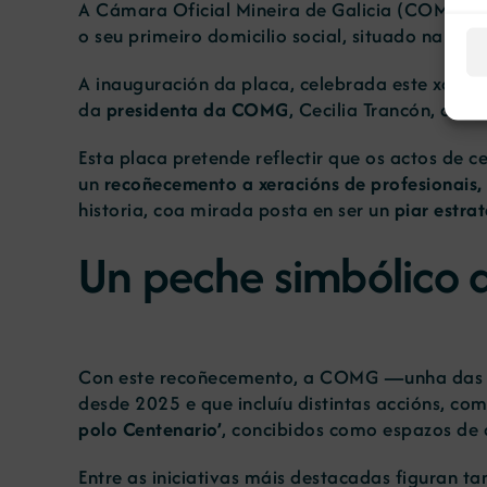
A Cámara Oficial Mineira de Galicia (COMG) pu
o seu primeiro domicilio social, situado na
rúa 
A inauguración da placa, celebrada este xoves
da
presidenta da COMG
, Cecilia Trancón, ac
Esta placa pretende reflectir que os actos de c
un
recoñecemento a xeracións de profesionais,
historia, coa mirada posta en ser un
piar estra
Un peche simbólico a
Con este recoñecemento, a COMG —unha das po
desde 2025 e que incluíu distintas accións, com
polo Centenario’
, concibidos como espazos de d
Entre as iniciativas máis destacadas figuran t