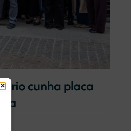
nario cunha placa
uña