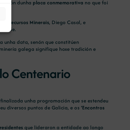
talación dunha
placa conmemorativa
no que foi
l de Recursos Minerais
, Diego Casal, e
tidade.
a unha data, senón que constitúen
inería galega signifique hoxe tradición e
olo Centenario
inalizada unha programación que se estendeu
reu diversos puntos de Galicia, e os
‘Encontros
residentes
que lideraron a entidade ao longo