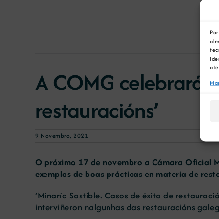
Par
alm
tec
ide
afe
A COMG celebrará o w
Man
restauracións’
9 Novembro, 2021
O próximo 17 de novembro a Cámara Oficial Mi
exemplos de boas prácticas en materia de rest
‘Minaría Sostible. Casos de éxito de restauraci
interviñeron nalgunhas das restauracións gale