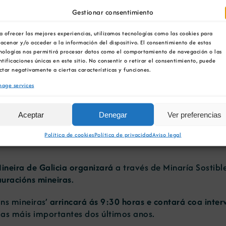
Gestionar consentimiento
a ofrecer las mejores experiencias, utilizamos tecnologías como las cookies para
acenar y/o acceder a la información del dispositivo. El consentimiento de estas
nologías nos permitirá procesar datos como el comportamiento de navegación o las
ntificaciones únicas en este sitio. No consentir o retirar el consentimiento, puede
ctar negativamente a ciertas características y funciones.
ebinar ‘Minaría Sostibl
age services
Aceptar
Denegar
Ver preferencias
Política de cookies
Política de privacidad
Aviso legal
neira de Galicia organizará
a través de Minaría Sostibl
auracións mineiras
.
óns mineiras’
arrincará ás 9:30 horas e contará coa inter
gas máis importantes dos últimos anos.