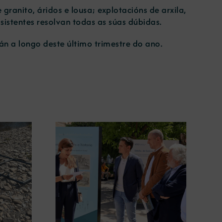
granito, áridos e lousa; explotacións de arxila,
sistentes resolvan todas as súas dúbidas.
án a longo deste último trimestre do ano.
gura en
A COMG leva a Vigo a
posición
exposición ‘Tesouros da terra’
 terra’