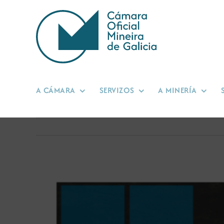
Skip
to
content
A CÁMARA
SERVIZOS
A MINERÍA
View
Larger
Image