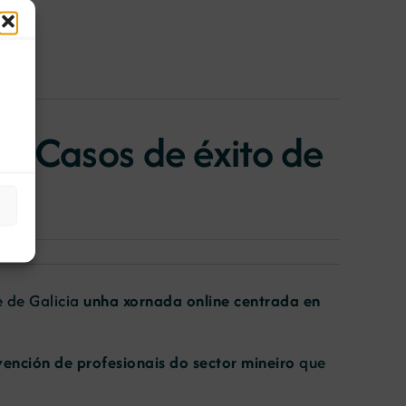
e. Casos de éxito de
e de Galicia
unha xornada online centrada en
vención de profesionais do sector mineiro
que