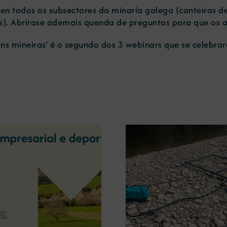
en todos os subsectores da minaría galega (canteiras de 
ros). Abrirase ademais quenda de preguntas para que os a
óns mineiras’ é o segundo dos 3 webinars que se celebrar
A OIPE e o CRETUS
presentan as últimas
A COMG inau
innovacións en restauración
Ourense a ex
ambiental para a minaría
‘Tesouros da
galega