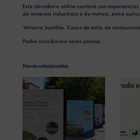
Este obradoiro online contará con experiencias 
de minerais industriais e de metais, entre out
‘Minaría Sostible. Casos de éxito de restauraci
Podes inscribirche
nesta páxina
.
Novas relacionadas
A COMG reúne a dous
líderes empresarias con
o a
motivo do seu Centenario
 terra’
para debater sobre o futuro
do rural galego