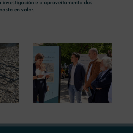
 á investigación e o aproveitamento dos
posta en valor.
gura en
A COMG leva a Vigo a
posición
exposición ‘Tesouros da terra’
 terra’