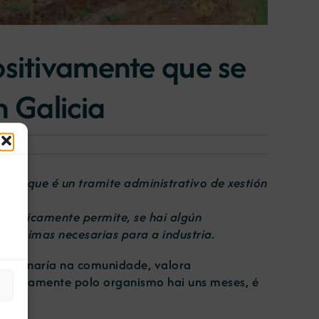
ositivamente que se
n Galicia
ión, que é un tramite administrativo de xestión
ue unicamente permite, se hai algún
as primas necesarias para a industria.
da minaría na comunidade, valora
 publicamente polo organismo hai uns meses, é