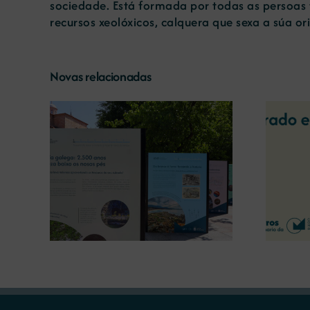
sociedade. Está formada por todas as persoas f
recursos xeolóxicos, calquera que sexa a súa or
Novas relacionadas
A COMG reúne a dous
líderes empresarias con
o a
motivo do seu Centenario
 terra’
para debater sobre o futuro
do rural galego