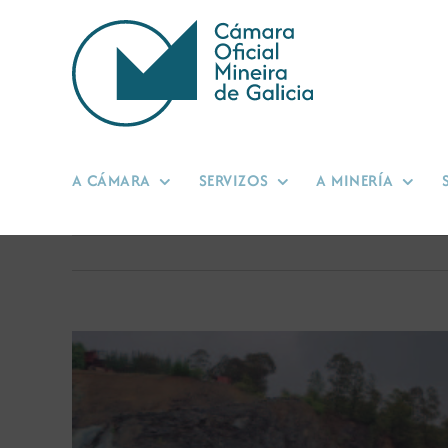
Skip
to
content
A CÁMARA
SERVIZOS
A MINERÍA
View
Larger
Image