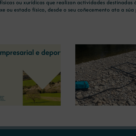
ísicas ou xurídicas que realizan actividades destinadas
ixe ou estado físico, desde o seu coñecemento ata a súa 
A OIPE e o CRETUS
presentan as últimas
A COMG inau
innovacións en restauración
Ourense a ex
ambiental para a minaría
‘Tesouros da
galega