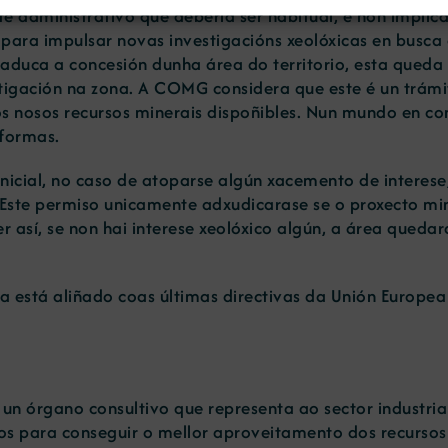
ite administrativo que debería ser habitual, e non impli
para impulsar novas investigacións xeolóxicas en busca
 caduca a concesión dunha área do territorio, esta qued
tigación na zona. A COMG considera que este é un trámi
 os nosos recursos minerais dispoñibles. Nun mundo en c
formas.
inicial, no caso de atoparse algún xacemento de interese,
 Este permiso unicamente adxudicarase se o proxecto min
ser así, se non hai interese xeolóxico algún, a área que
a está aliñado coas últimas directivas da Unión Europea
n órgano consultivo que representa ao sector industrial
os para conseguir o mellor aproveitamento dos recursos 