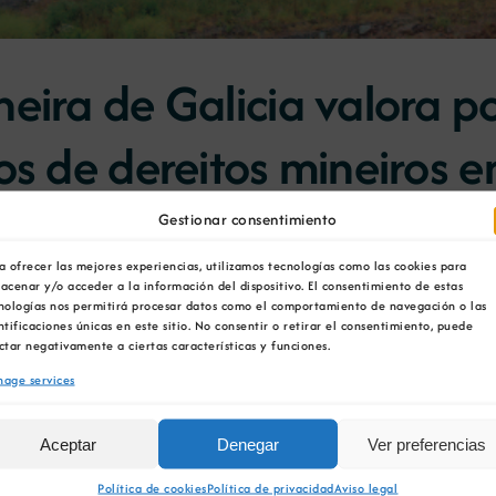
eira de Galicia valora p
os de dereitos mineiros e
Gestionar consentimiento
a ofrecer las mejores experiencias, utilizamos tecnologías como las cookies para
a en Galicia, fai unha valoración positiva desta actuac
acenar y/o acceder a la información del dispositivo. El consentimiento de estas
nologías nos permitirá procesar datos como el comportamiento de navegación o las
ntificaciones únicas en este sitio. No consentir o retirar el consentimiento, puede
s non implica a apertura de novas explotacións, senón q
ctar negativamente a ciertas características y funciones.
campaña de investigacións xeolóxicas en busca de materi
age services
icial Mineira de Galicia (COMG), como representante 
reitos caducados en Galicia. Esta actuación, solicitada
Aceptar
Denegar
Ver preferencias
os recursos naturais presentes no territorio galego.
Política de cookies
Política de privacidad
Aviso legal