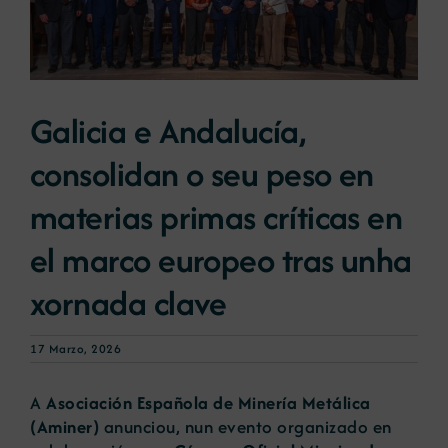
Novas
Galicia e Andalucía,
Portal de emprego
consolidan o seu peso en
Contacto
materias primas críticas en
el marco europeo tras unha
xornada clave
17 Marzo, 2026
A
Asociación Española de Minería Metálica
(Aminer)
anunciou, nun evento organizado en