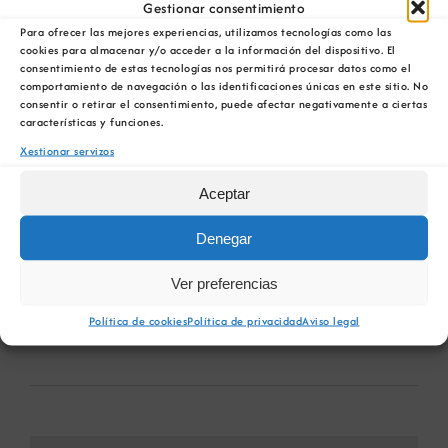
Gestionar consentimiento
Para ofrecer las mejores experiencias, utilizamos tecnologías como las
cookies para almacenar y/o acceder a la información del dispositivo. El
consentimiento de estas tecnologías nos permitirá procesar datos como el
comportamiento de navegación o las identificaciones únicas en este sitio. No
Comparta esta información en su red Social
consentir o retirar el consentimiento, puede afectar negativamente a ciertas
favorita!
características y funciones.
Xestionar servizos
Facebook
X
Bluesky
Reddit
LinkedIn
WhatsApp
Telegram
Tumblr
Pinterest
Xing
Email
Aceptar
Denegar
Ver preferencias
Encontros co
Data límite de recepción de Resúmenes
Patrimonio
Política de cookies
Política de privacidad
Aviso legal
de Comunicacións VII Congreso Nacional
Xeológico e Mineiro
de Áridos