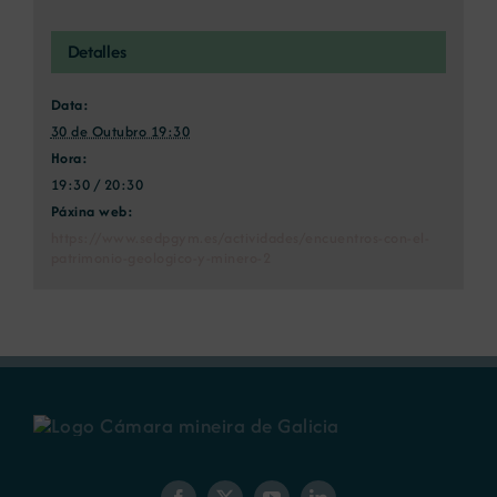
Detalles
Data:
30 de Outubro 19:30
Hora:
19:30 / 20:30
Páxina web:
https://www.sedpgym.es/actividades/encuentros-con-el-
patrimonio-geologico-y-minero-2