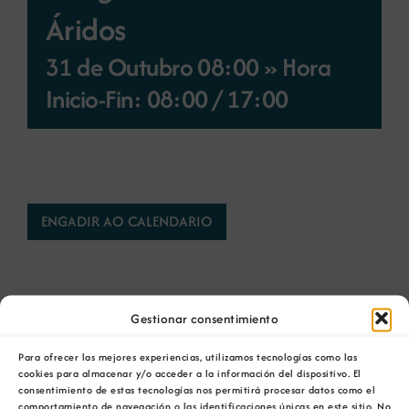
Áridos
Novas
31 de Outubro 08:00 » Hora
Inicio-Fin: 08:00
/
17:00
Portal de emprego
Contacto
ENGADIR AO CALENDARIO
Gestionar consentimiento
Comparta esta información en su red Social
Para ofrecer las mejores experiencias, utilizamos tecnologías como las
favorita!
cookies para almacenar y/o acceder a la información del dispositivo. El
consentimiento de estas tecnologías nos permitirá procesar datos como el
comportamiento de navegación o las identificaciones únicas en este sitio. No
Facebook
X
Bluesky
Reddit
LinkedIn
WhatsApp
Telegram
Tumblr
Pinterest