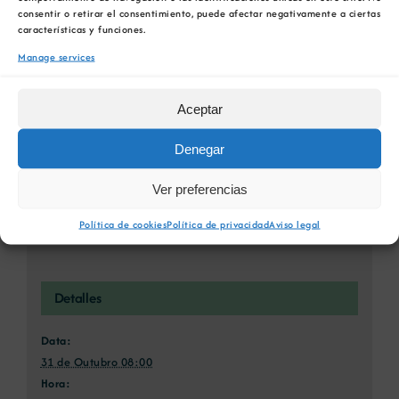
consentir o retirar el consentimiento, puede afectar negativamente a ciertas
Xing
Email
características y funciones.
Manage services
Aceptar
Encontros co
Data límite de recepción de Resúmenes
Patrimonio
de Comunicacións VII Congreso Nacional
Denegar
Xeológico e Mineiro
de Áridos
Ver preferencias
Política de cookies
Política de privacidad
Aviso legal
Detalles
Data:
31 de Outubro 08:00
Hora: