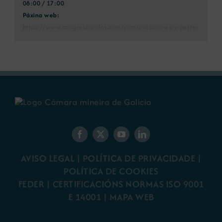
08:00 / 17:00
Páxina web:
https://www.congresoaridos.com/comunicaciones-y-poster
AVISO LEGAL
|
POLÍTICA DE PRIVACIDADE
|
POLÍTICA DE COOKIES
FEDER
|
CERTIFICACIÓNS NORMAS ISO 9001
E 14001
| MAPA WEB