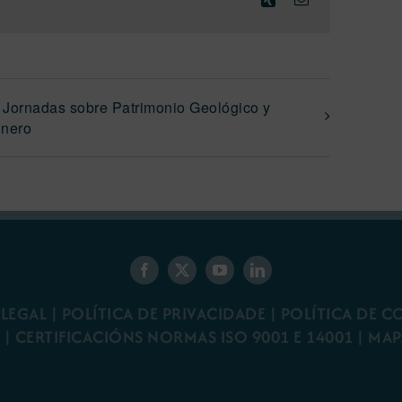
I Jornadas sobre Patrimonio Geológico y
inero
 LEGAL
|
POLÍTICA DE PRIVACIDADE
|
POLÍTICA DE C
R
|
CERTIFICACIÓNS NORMAS ISO 9001 E 14001
| MAP