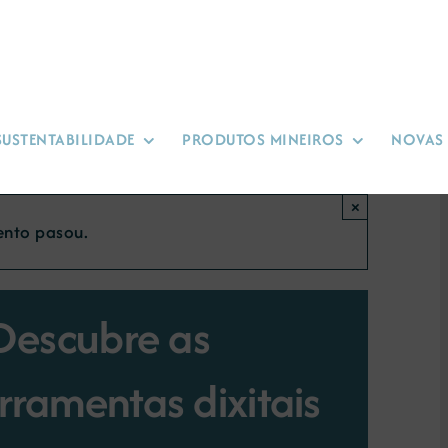
SUSTENTABILIDADE
PRODUTOS MINEIROS
NOVAS
×
ento pasou.
“Descubre as
erramentas dixitais