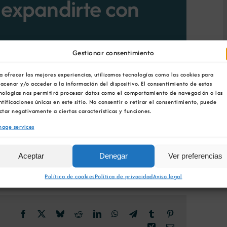
 expandirte con
Gestionar consentimiento
 de Febreiro 22:59
a ofrecer las mejores experiencias, utilizamos tecnologías como las cookies para
acenar y/o acceder a la información del dispositivo. El consentimiento de estas
nologías nos permitirá procesar datos como el comportamiento de navegación o las
ntificaciones únicas en este sitio. No consentir o retirar el consentimiento, puede
ctar negativamente a ciertas características y funciones.
age services
ADIR AO CALENDARIO
Aceptar
Denegar
Ver preferencias
Política de cookies
Política de privacidad
Aviso legal
Facebook
X
Bluesky
Reddit
LinkedIn
WhatsApp
Telegram
Tumblr
Pinterest
Xing
Email