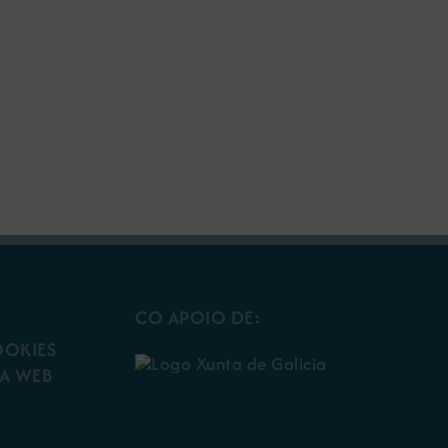
CO APOIO DE:
OOKIES
A WEB