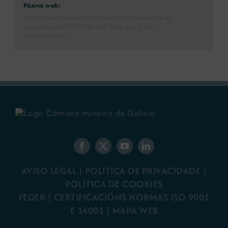
Páxina web:
https://www.aenor.com/formacion/encuentre-su-
curso/detalle/?c=0030c149-0183-ea11-a811-
000d3a385a1c
AVISO LEGAL
|
POLÍTICA DE PRIVACIDADE
|
POLÍTICA DE COOKIES
FEDER
|
CERTIFICACIÓNS NORMAS ISO 9001
E 14001
| MAPA WEB