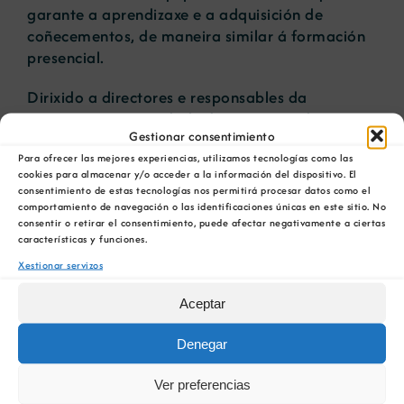
garante a aprendizaxe e a adquisición de
coñecementos, de maneira similar á formación
presencial.
Dirixido a directores e responsables da
protección e seguridade dos sistemas de
Gestionar consentimiento
información da súa organización.
Para ofrecer las mejores experiencias, utilizamos tecnologías como las
cookies para almacenar y/o acceder a la información del dispositivo. El
consentimiento de estas tecnologías nos permitirá procesar datos como el
comportamiento de navegación o las identificaciones únicas en este sitio. No
ENGADIR AO CALENDARIO
consentir o retirar el consentimiento, puede afectar negativamente a ciertas
características y funciones.
Xestionar servizos
Aceptar
Denegar
Comparta esta información en su red Social
favorita!
Ver preferencias
Facebook
X
Bluesky
Reddit
LinkedIn
WhatsApp
Telegram
Tumblr
Pinterest