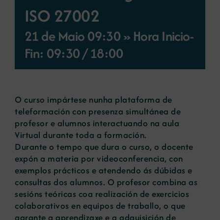
ISO 27002
Novas
21 de Maio 09:30 » Hora Inicio-
Fin: 09:30
/
18:00
Portal de emprego
Contacto
O curso impártese nunha plataforma de
teleformación con presenza simultánea de
profesor e alumnos interactuando na aula
Virtual durante toda a formación.
Durante o tempo que dura o curso, o docente
expón a materia por videoconferencia, con
exemplos prácticos e atendendo ás dúbidas e
consultas dos alumnos. O profesor combina as
sesións teóricas coa realización de exercicios
colaborativos en equipos de traballo, o que
garante a aprendizaxe e a adquisición de