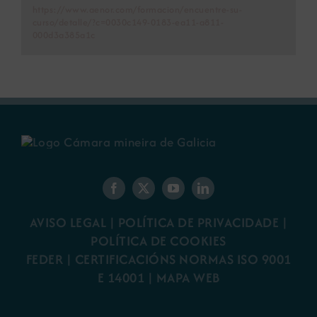
https://www.aenor.com/formacion/encuentre-su-
curso/detalle/?c=0030c149-0183-ea11-a811-
000d3a385a1c
AVISO LEGAL
|
POLÍTICA DE PRIVACIDADE
|
POLÍTICA DE COOKIES
FEDER
|
CERTIFICACIÓNS NORMAS ISO 9001
E 14001
| MAPA WEB