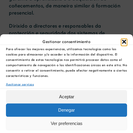
coñecementos, de maneira similar á formación
presencial.
Dirixido a directores e responsables da
protección e seguridade dos sistemas de
información da súa organización.
Gestionar consentimiento
Para ofrecer las mejores experiencias, utilizamos tecnologías como las
cookies para almacenar y/o acceder a la información del dispositivo. El
consentimiento de estas tecnologías nos permitirá procesar datos como el
ENGADIR AO CALENDARIO
comportamiento de navegación o las identificaciones únicas en este sitio. No
consentir o retirar el consentimiento, puede afectar negativamente a ciertas
características y funciones.
Xestionar servizos
Aceptar
Comparta esta información en su red Social
Denegar
favorita!
Ver preferencias
Facebook
X
Bluesky
Reddit
LinkedIn
WhatsApp
Telegram
Tumblr
Pinterest