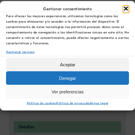
Gestionar consentimiento
Comparta esta información en su red Social
Para ofrecer las mejores experiencias, utilizamos tecnologías como las
favorita!
cookies para almacenar y/o acceder a la información del dispositivo. El
consentimiento de estas tecnologías nos permitirá procesar datos como el
Facebook
X
Bluesky
Reddit
LinkedIn
WhatsApp
Telegram
Tumblr
Pinterest
comportamiento de navegación o las identificaciones únicas en este sitio. No
consentir o retirar el consentimiento, puede afectar negativamente a ciertas
Xing
Email
características y funciones.
Xestionar servizos
Aceptar
Curso VS-15 Implantación dun sistema de
Curso IM-
Denegar
xestión de servizos de tecnoloxías da
40 Compra
información segundo ISO 20000
de Enerxía
Ver preferencias
Política de cookies
Política de privacidad
Aviso legal
Detalles