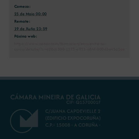
Comezo:
25 de Maio 00:00
Remate:
19 de Xuño 23:59
Páxina web:
https://www.aenor.com/formacion/encuentre-su-
curso/detalle/?c=a28cc300-1273-e911-a84f-000d3a45a2ae