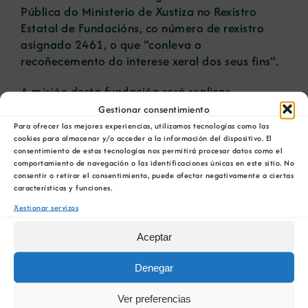
Pública do Ministerio de Xustiza no Rexistro
Estatal de Fundacións, co número de rexistro
asignado 2461, o que “conleva o
recoñecemento do interese xeral dos seus fins”.
A misión desta fundación será realizar
actuacións que melloren a compatibilidade da
Gestionar consentimiento
industria das materias primas co progreso
Para ofrecer las mejores experiencias, utilizamos tecnologías como las
sostible económico e social, o respecto ao
cookies para almacenar y/o acceder a la información del dispositivo. El
consentimiento de estas tecnologías nos permitirá procesar datos como el
medio ambiente e aos recursos naturais; á vez
comportamiento de navegación o las identificaciones únicas en este sitio. No
que garantan a saúde dos traballadores e
consentir o retirar el consentimiento, puede afectar negativamente a ciertas
cidadáns, e melloren a calidade de vida das
características y funciones.
xeracións presentes e futuras.
Xestionar servizos
Un dos principais retos da Fundación Minería e
Aceptar
Vida é impulsar o coñecemento da industria
Denegar
española das materias primas de rocas e
minerais, fomentando a transparencia mediante
Ver preferencias
iniciativas de divulgación que fagan máis