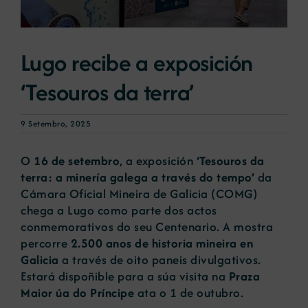
Novas
Lugo recibe a exposición
‘Tesouros da terra’
Portal de emprego
9 Setembro, 2025
Contacto
O
16 de setembro
, a exposición
‘Tesouros da
terra: a minería galega a través do tempo’
da
Cámara Oficial Mineira de Galicia (COMG)
chega a Lugo como parte dos actos
conmemorativos do seu Centenario. A mostra
percorre
2.500 anos de historia mineira en
Galicia
a través de oito paneis divulgativos.
Estará dispoñible para a súa visita na
Praza
Maior úa do Príncipe
ata o 1 de outubro.