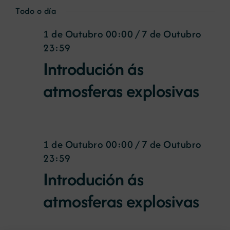
de
Select
for
Todo o día
Nav
date.
vist
1 de Outubro 00:00
/
7 de Outubro
2
de
23:59
Eve
de
Introdución ás
atmosferas explosivas
Outubro
00:00
1 de Outubro 00:00
/
7 de Outubro
23:59
Introdución ás
atmosferas explosivas