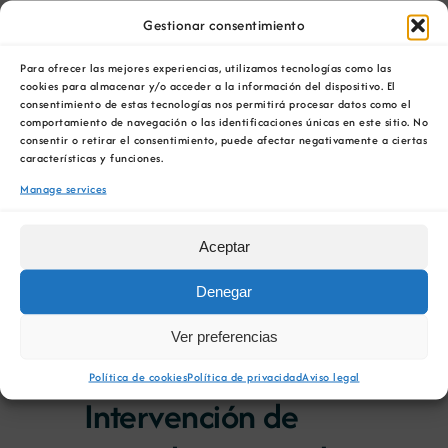
Gestionar consentimiento
1 de Outubro 00:00
/
31 de Outubro
Para ofrecer las mejores experiencias, utilizamos tecnologías como las
23:59
cookies para almacenar y/o acceder a la información del dispositivo. El
Curso Teórico de
consentimiento de estas tecnologías nos permitirá procesar datos como el
comportamiento de navegación o las identificaciones únicas en este sitio. No
consentir o retirar el consentimiento, puede afectar negativamente a ciertas
Intervención de
características y funciones.
Incendio en Túneles
Manage services
Aceptar
Denegar
1 de Outubro 00:00
/
31 de Outubro
23:59
Ver preferencias
Curso Teórico de
Política de cookies
Política de privacidad
Aviso legal
Intervención de