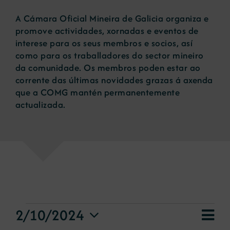
A Cámara Oficial Mineira de Galicia organiza e
Novas
promove actividades, xornadas e eventos de
interese para os seus membros e socios, así
como para os traballadores do sector mineiro
Portal de emprego
da comunidade. Os membros poden estar ao
corrente das últimas novidades grazas á axenda
que a COMG mantén permanentemente
Contacto
actualizada.
eventos
Nav
2/10/2024
Vie
Day