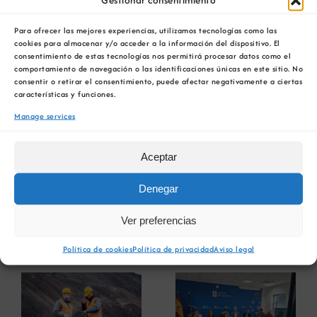
de Impacto Económico e Social do proxecto que
propón para a mina de Doade. A partir de
Para ofrecer las mejores experiencias, utilizamos tecnologías como las
agora, contará cunha oficina de traballo e
cookies para almacenar y/o acceder a la información del dispositivo. El
consentimiento de estas tecnologías nos permitirá procesar datos como el
atención ao público na Avenida de Merelles, 20
comportamiento de navegación o las identificaciones únicas en este sitio. No
(CP 32520), Beariz (Ourense).
consentir o retirar el consentimiento, puede afectar negativamente a ciertas
características y funciones.
A apertura desta oficina supón o
Manage services
establecemento da sede fiscal do proxecto no
municipio de Beariz, como primeiro paso para
Aceptar
unha achega permanente de ingresos
económicos ás arcas públicas da administración
Denegar
local de Beariz.
Ver preferencias
Novas relacionadas
Política de cookies
Política de privacidad
Aviso legal
a
A COMG
A UDC analiza o
participa en la
s
papel das