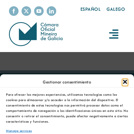
Skip
ESPAÑOL
GALEGO
to
content
Toggl
Navig
A Cámara
Servizos
Gestionar consentimiento
A minería
Para ofrecer las mejores experiencias, utilizamos tecnologías como las
cookies para almacenar y/o acceder a la información del dispositivo. El
consentimiento de estas tecnologías nos permitirá procesar datos como el
comportamiento de navegación o las identificaciones únicas en este sitio. No
Sustentabilidade
consentir o retirar el consentimiento, puede afectar negativamente a ciertas
características y funciones.
Produtos mineiros
Manage services