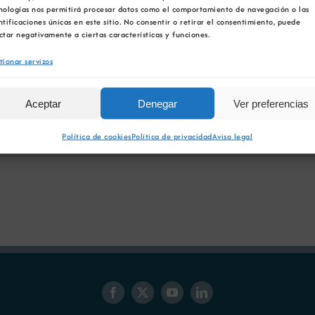
nologías nos permitirá procesar datos como el comportamiento de navegación o las
galego
ntificaciones únicas en este sitio. No consentir o retirar el consentimiento, puede
Declaración
Declarac
ctar negativamente a ciertas características y funciones.
de
de
tionar servizos
impacto
impacto
ambiental
ambienta
do
do
Aceptar
Denegar
Ver preferencias
proxecto
proxecto
de
de
Política de cookies
Política de privacidad
Aviso legal
explotación
prórroga
mineira
da
San
CE
Roque
Oportun
364
4086.2.2