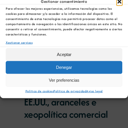
de
Select
Gestionar consentimiento
for
Todo o día
Nav
date.
vist
Para ofrecer las mejores experiencias, utilizamos tecnologías como las
cookies para almacenar y/o acceder a la información del dispositivo. El
17 de Xuño 00:00
/
2 de Xullo 23:59
2
de
consentimiento de estas tecnologías nos permitirá procesar datos como el
comportamiento de navegación o las identificaciones únicas en este sitio. No
Exposición ‘Tesouros da
Eve
consentir o retirar el consentimiento, puede afectar negativamente a ciertas
de
características y funciones.
terra’ en Ourense
Xestionar servizos
Xullo
Aceptar
00:00
Denegar
09:00
Ver preferencias
2 de Xullo 09:00 » Hora Inicio-Fin:
09:00
/
10:30
Política de cookies
Política de privacidad
Aviso legal
EE.UU., aranceles e
xeopolítica comercial