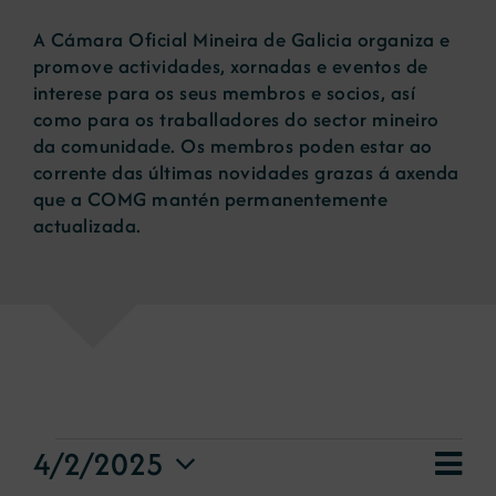
A Cámara Oficial Mineira de Galicia organiza e
Novas
promove actividades, xornadas e eventos de
interese para os seus membros e socios, así
como para os traballadores do sector mineiro
Portal de emprego
da comunidade. Os membros poden estar ao
corrente das últimas novidades grazas á axenda
que a COMG mantén permanentemente
Contacto
actualizada.
eventos
Nav
4/2/2025
Vie
Day