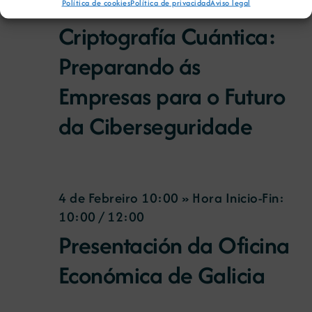
Política de cookies
Política de privacidad
Aviso legal
10:00
/
11:00
Criptografía Cuántica:
Preparando ás
Empresas para o Futuro
da Ciberseguridade
4 de Febreiro 10:00 » Hora Inicio-Fin:
10:00
/
12:00
Presentación da Oficina
Económica de Galicia