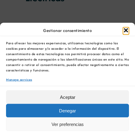
10:00
Gestionar consentimiento
4 de Febreiro 10:00 » Hora Inicio-Fin:
Para ofrecer las mejores experiencias, utilizamos tecnologías como las
10:00
/
11:00
cookies para almacenar y/o acceder a la información del dispositivo. El
consentimiento de estas tecnologías nos permitirá procesar datos como el
Criptografía Cuántica:
comportamiento de navegación o las identificaciones únicas en este sitio. No
consentir o retirar el consentimiento, puede afectar negativamente a ciertas
Preparando ás
características y funciones.
Manage services
Empresas para o Futuro
da Ciberseguridade
Aceptar
Denegar
Ver preferencias
4 de Febreiro 10:00 » Hora Inicio-Fin: