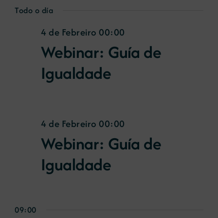
de
Select
for
Todo o día
Nav
date.
vist
4 de Febreiro 00:00
4
de
Webinar: Guía de
Eve
de
Igualdade
Febreiro
00:00
4 de Febreiro 00:00
Webinar: Guía de
Igualdade
09:00