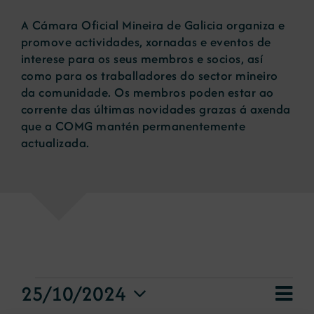
A Cámara Oficial Mineira de Galicia organiza e
Novas
promove actividades, xornadas e eventos de
interese para os seus membros e socios, así
como para os traballadores do sector mineiro
Portal de emprego
da comunidade. Os membros poden estar ao
corrente das últimas novidades grazas á axenda
que a COMG mantén permanentemente
Contacto
actualizada.
eventos
Nav
25/10/2024
Vie
Day