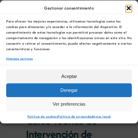
de
Select
for
Todo o día
Nav
Gestionar consentimiento
date.
vist
1 de Outubro 00:00
/
31 de Outubro
25
de
Para ofrecer las mejores experiencias, utilizamos tecnologías como las
cookies para almacenar y/o acceder a la información del dispositivo. El
23:59
Eve
consentimiento de estas tecnologías nos permitirá procesar datos como el
de
Curso Teórico de
comportamiento de navegación o las identificaciones únicas en este sitio. No
consentir o retirar el consentimiento, puede afectar negativamente a ciertas
características y funciones.
Intervención de
Outubro
Manage services
Incendio en Túneles
00:00
Aceptar
Denegar
1 de Outubro 00:00
/
31 de Outubro
Ver preferencias
23:59
Curso Teórico de
Política de cookies
Política de privacidad
Aviso legal
Intervención de