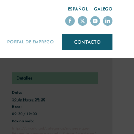
ESPAÑOL
GALEGO
CONTACTO
PORTAL DE EMPREGO
Detalles
Data:
10 de Marzo 09:30
Hora:
09:30 / 12:00
Páxina web:
https://circulo.gal/categorias/mujeres-que-
lideran-la-empresa-actual-y-futura-4a-edicion/