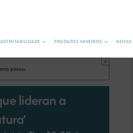
SUSTENTABILIDADE
PRODUTOS MINEIROS
NOVAS
×
ento pasou.
ue lideran a
tura’