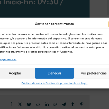
Inicio-Fin: 09:30
/
Gestionar consentimiento
a ofrecer las mejores experiencias, utilizamos tecnologías como las cookies para
esarias Galicia, Executivas de Galicia e
acenar y/o acceder a la información del dispositivo. El consentimiento de estas
ta edición do foro empresarial
‘MULLERES NA
nologías nos permitirá procesar datos como el comportamiento de navegación o las
ntificaciones únicas en este sitio. No consentir o retirar el consentimiento, puede
ctar negativamente a ciertas características y funciones.
age services
Aceptar
Denegar
Ver preferencias
Política de cookies
Política de privacidad
Aviso legal
Facebook
X
Bluesky
Reddit
LinkedIn
WhatsApp
Telegram
Tumblr
Pinterest