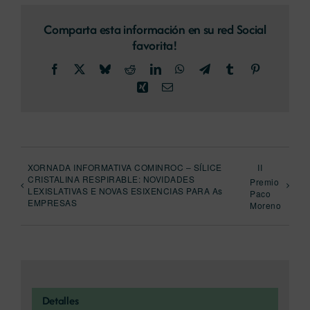
Comparta esta información en su red Social
favorita!
Facebook
X
Bluesky
Reddit
LinkedIn
WhatsApp
Telegram
Tumblr
Pinterest
Xing
Email
XORNADA INFORMATIVA COMINROC – SÍLICE
II
CRISTALINA RESPIRABLE: NOVIDADES
Premio
LEXISLATIVAS E NOVAS ESIXENCIAS PARA As
Paco
EMPRESAS
Moreno
Detalles