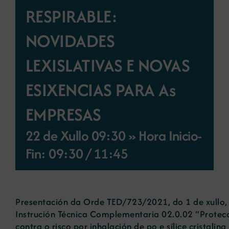
RESPIRABLE:
Novas
NOVIDADES
Portal de emprego
LEXISLATIVAS E NOVAS
ESIXENCIAS PARA As
Contacto
EMPRESAS
22 de Xullo 09:30 » Hora Inicio-
Fin: 09:30
/
11:45
Presentación da Orde TED/723/2021, do 1 de xullo,
Instrución Técnica Complementaria 02.0.02 “Protecc
contra o risco por inhalación de po e sílice cristalina