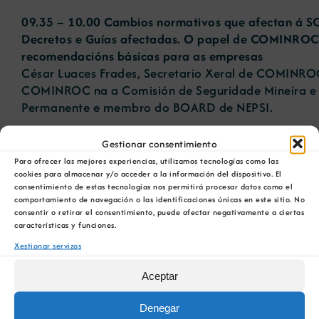
09.35 – 10.00 Cambios normativos que afectan á SCR
Decretos e Guías afectadas. O papel de COMINROC 
recomendacións básicas para as empresas
César Luaces Frades, Secretario Xeral de COMINROC
COMINROC na a Comisión de Seguridade Mineira e
Permanente e membro do BOARD de NEPSI.
10.00 – 10.20 A Orde TED/723/2021, do 1 de xullo,
Gestionar consentimiento
Instrución Técnica Complementaria 02.0.02 “Protecc
Para ofrecer las mejores experiencias, utilizamos tecnologías como las
contra o risco por inhalación de po e sílice cristalina
cookies para almacenar y/o acceder a la información del dispositivo. El
consentimiento de estas tecnologías nos permitirá procesar datos como el
Ismael Guarner Peralta, Subdirector Adxunto de Min
comportamiento de navegación o las identificaciones únicas en este sitio. No
Política Enerxética e Minas do Ministerio para a Tran
consentir o retirar el consentimiento, puede afectar negativamente a ciertas
Demográfico.
características y funciones.
Xestionar servizos
10.20 – 10.40 Estratexia de mostraxe de po e Sílice C
segundo a nova Orde TED/723/2021
Aceptar
Juan Freijo Pasarín, Enxeñeiro Técnico de Minas do
Instituto Nacional de Silicose ( INS).
Denegar