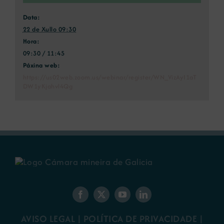
Data:
22 de Xullo 09:30
Hora:
09:30 / 11:45
Páxina web:
https://us02web.zoom.us/webinar/register/WN_VizAyI1aT
DW1yKjahvl4Qg
AVISO LEGAL
|
POLÍTICA DE PRIVACIDADE
|