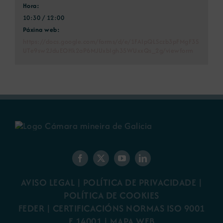
Hora:
10:30 / 12:00
Páxina web:
https://docs.google.com/forms/d/e/1FAIpQLSczb3pFMgF3S
UTe9sw2JduEOHk2aP6MJUxbIgh35WUxxQs_2g/viewform
AVISO LEGAL
|
POLÍTICA DE PRIVACIDADE
|
POLÍTICA DE COOKIES
FEDER
|
CERTIFICACIÓNS NORMAS ISO 9001
E 14001
| MAPA WEB