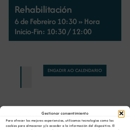
Rehabilitación
Novas
6 de Febreiro 10:30 » Hora
Inicio-Fin: 10:30
/
12:00
Portal de emprego
Contacto
ENGADIR AO CALENDARIO
Gestionar consentimiento
Para ofrecer las mejores experiencias, utilizamos tecnologías como las
Comparta esta información en su red Social
cookies para almacenar y/o acceder a la información del dispositivo. El