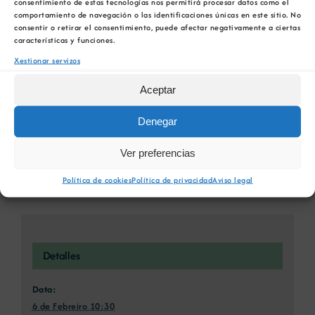
consentimiento de estas tecnologías nos permitirá procesar datos como el
favorita!
comportamiento de navegación o las identificaciones únicas en este sitio. No
consentir o retirar el consentimiento, puede afectar negativamente a ciertas
Facebook
X
Bluesky
Reddit
LinkedIn
WhatsApp
Telegram
Tumblr
Pinterest
características y funciones.
Xing
Email
Xestionar servizos
Aceptar
Denegar
Webinario Claves para unha Minaría
Obradoiro 4 ARIGAL:
Sostible: Riscos do Peche Mineiro e
Intelixencia Artificial no
Ver preferencias
Garantías de Rehabilitación
sector dos áridos
Política de cookies
Política de privacidad
Aviso legal
Detalles
Data:
6 de Febreiro 10:30