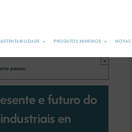
SUSTENTABILIDADE
PRODUTOS MINEIROS
NOVAS
×
ento pasou.
esente e futuro do
industriais en