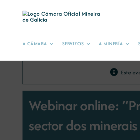
Skip
to
content
A CÁMARA
SERVIZOS
A MINERÍA
Este ev
Webinar online: “Pr
sector dos minerais 