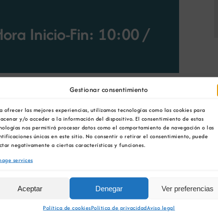
ora Inicio-Fin: 10:00
/
Gestionar consentimiento
INDEX (Asociación Nacional de Industrias
a ofrecer las mejores experiencias, utilizamos tecnologías como las cookies para
IGEA.
acenar y/o acceder a la información del dispositivo. El consentimiento de estas
nologías nos permitirá procesar datos como el comportamiento de navegación o las
ntificaciones únicas en este sitio. No consentir o retirar el consentimiento, puede
ctar negativamente a ciertas características y funciones.
n:
https://forms.gle/dfcz1USvRnvgzxzg8
ou do
age services
Aceptar
Denegar
Ver preferencias
Política de cookies
Política de privacidad
Aviso legal