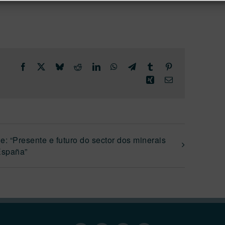
Facebook
X
Bluesky
Reddit
LinkedIn
WhatsApp
Telegram
Tumblr
Pinterest
Xing
Email
e: “Presente e futuro do sector dos minerais
 España”