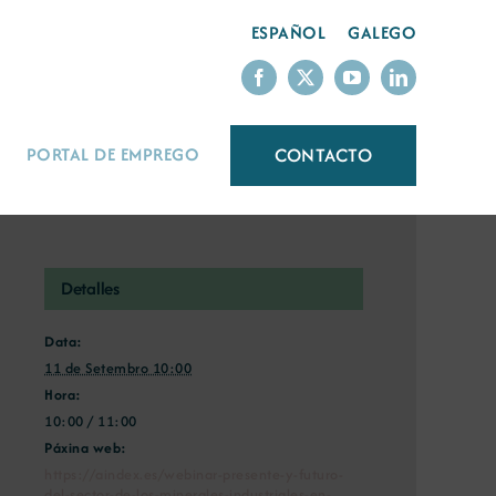
ESPAÑOL
GALEGO
CONTACTO
PORTAL DE EMPREGO
Detalles
Data:
11 de Setembro 10:00
Hora:
10:00 / 11:00
Páxina web:
https://aindex.es/webinar-presente-y-futuro-
del-sector-de-los-minerales-industriales-en-