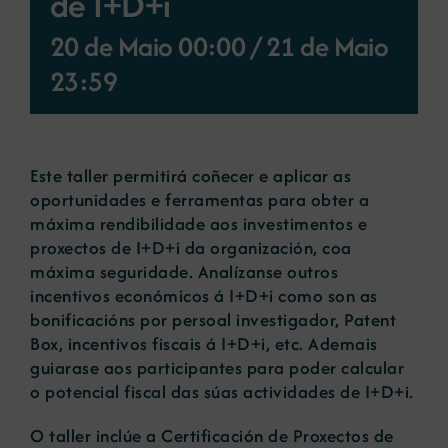
de I+D+i
20 de Maio 00:00
/
21 de Maio
Novas
23:59
Portal de emprego
Este taller permitirá coñecer e aplicar as
Contacto
oportunidades e ferramentas para obter a
máxima rendibilidade aos investimentos e
proxectos de I+D+i da organización, coa
máxima seguridade. Analízanse outros
incentivos económicos á I+D+i como son as
bonificacións por persoal investigador, Patent
Box, incentivos fiscais á I+D+i, etc. Ademais
guiarase aos participantes para poder calcular
o potencial fiscal das súas actividades de I+D+i.
O taller inclúe a Certificación de Proxectos de