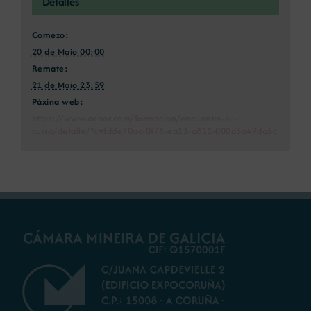
Detalles
Comezo:
20 de Maio 00:00
Remate:
21 de Maio 23:59
Páxina web:
https://www.aenor.com/formacion/encuentre-su-
curso/detalle/?c=fdde70ac-0f78-ea11-a811-000d3a49da6c