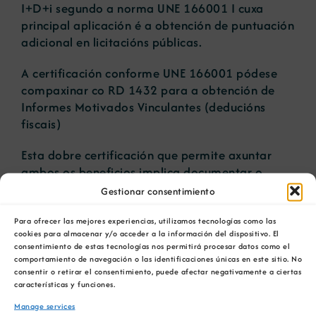
I+D+i segundo a norma UNE 166001 I cuxa
principal aplicación é a obtención de puntuación
adicional en licitacións públicas.
A certificación conforme UNE 166001 pódese
compaxinar co RD 1432 para a obtención de
Informes Motivados Vinculantes (deducións
fiscais)
Esta dobre certificación que permite axuntar
ambos os beneficios implica documentar o
proxecto conforme ÚNEA 166001 e utilizar as
Gestionar consentimiento
definicións fiscais do RD 1432.
Para ofrecer las mejores experiencias, utilizamos tecnologías como las
cookies para almacenar y/o acceder a la información del dispositivo. El
consentimiento de estas tecnologías nos permitirá procesar datos como el
comportamiento de navegación o las identificaciones únicas en este sitio. No
ENGADIR AO CALENDARIO
consentir o retirar el consentimiento, puede afectar negativamente a ciertas
características y funciones.
Manage services