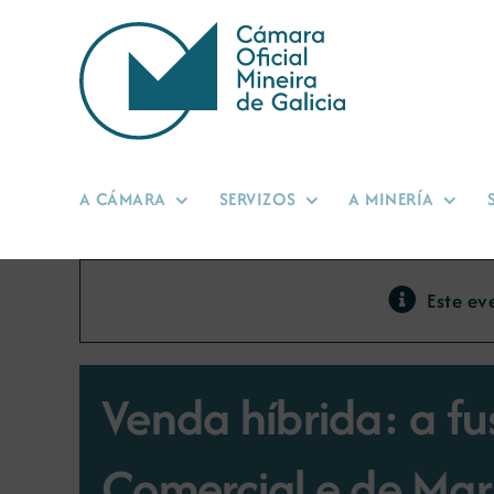
Skip
to
content
A CÁMARA
SERVIZOS
A MINERÍA
Este ev
Venda híbrida: a fu
Comercial e de Mar