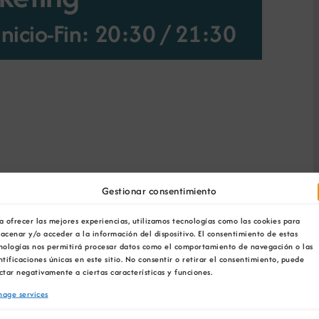
nicio-Fin: 20:30
/
21:30
a ao novo cliente híbrido: dixital e físico?
Gestionar consentimiento
a ofrecer las mejores experiencias, utilizamos tecnologías como las cookies para
nda e postvenda?
acenar y/o acceder a la información del dispositivo. El consentimiento de estas
nologías nos permitirá procesar datos como el comportamiento de navegación o las
ntificaciones únicas en este sitio. No consentir o retirar el consentimiento, puede
ctar negativamente a ciertas características y funciones.
con Vendas, e que novas ferramentas de
age services