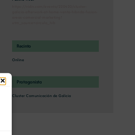
https://vidiv.com/evento/220420/cluster-
galicia-afterwork-at-home-venta-hibrida-fusion-
areas-comercial-marketing?
utm_source=circulo_hib
Recinto
Online
Protagonista
Cluster Comunicación de Galicia