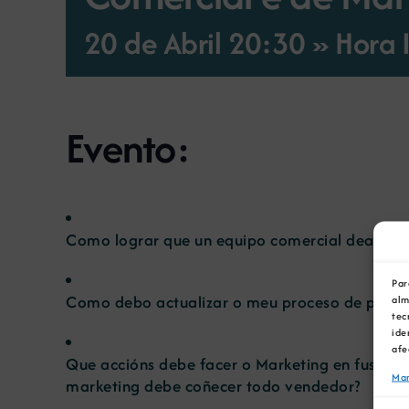
20 de Abril 20:30 » Hora I
Evento:
Como lograr que un equipo comercial dea respost
Par
Como debo actualizar o meu proceso de preve
alm
tec
ide
afe
Que accións debe facer o Marketing en fusión 
Man
marketing debe coñecer todo vendedor?