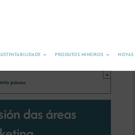
SUSTENTABILIDADE
PRODUTOS MINEIROS
NOVAS
×
ento pasou.
sión das áreas
keting