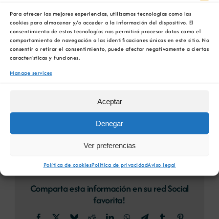
Para ofrecer las mejores experiencias, utilizamos tecnologías como las
cookies para almacenar y/o acceder a la información del dispositivo. El
AFORO LIMITADO
consentimiento de estas tecnologías nos permitirá procesar datos como el
comportamiento de navegación o las identificaciones únicas en este sitio. No
consentir o retirar el consentimiento, puede afectar negativamente a ciertas
Reservas antes del 17 de noviembre
características y funciones.
Manage services
RESERVAR PLAZA
Aceptar
ENGADIR AO CALENDARIO
Denegar
Ver preferencias
Política de cookies
Política de privacidad
Aviso legal
Comparta esta información en su red Social
favorita!
Facebook
X
Bluesky
Reddit
LinkedIn
WhatsApp
Telegram
Tumblr
Pinterest