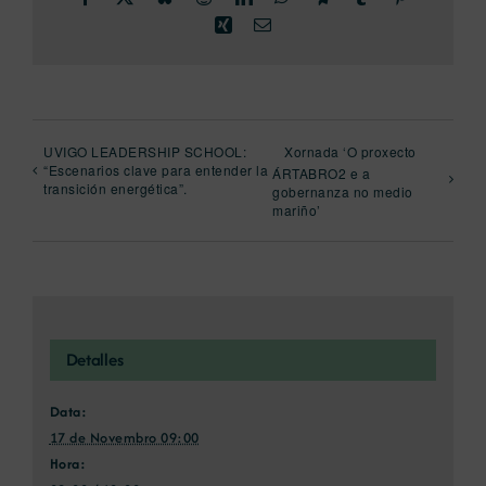
Xing
Email
UVIGO LEADERSHIP SCHOOL:
Xornada ‘O proxecto
“Escenarios clave para entender la
ÁRTABRO2 e a
transición energética”.
gobernanza no medio
mariño’
Detalles
Data:
17 de Novembro 09:00
Hora: