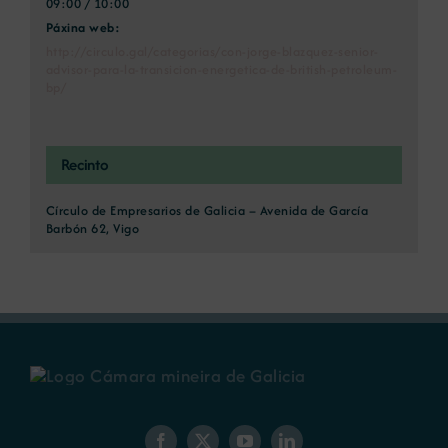
09:00 / 10:00
Páxina web:
http://circulo.gal/categorias/con-jorge-blazquez-senior-
advisor-para-la-transicion-energetica-de-british-petroleum-
bp/
Recinto
Círculo de Empresarios de Galicia – Avenida de García
Barbón 62, Vigo