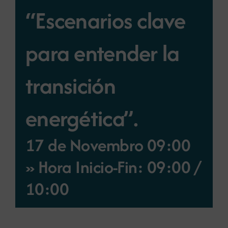
“Escenarios clave
Novas
para entender la
Portal de emprego
transición
Contacto
energética”.
17 de Novembro 09:00
» Hora Inicio-Fin: 09:00
/
10:00