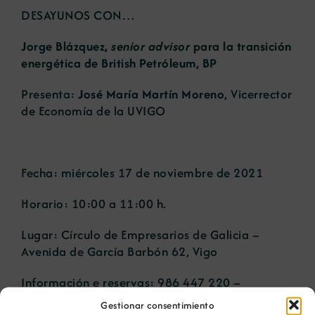
DESAYUNOS CON…
Jorge Blázquez,
senior advisor
para la transición
energética de British Petróleum, BP
Presenta:
José María Martín Moreno
, Vicerrector
de Economía de la UVIGO
Fecha: miércoles 17 de noviembre de 2021
Horario: 10:00 a 11:00 h.
Lugar: Círculo de Empresarios de Galicia –
Avenida de García Barbón 62, Vigo
Información e reservas: 986 447 220 –
circulo@circulo.gal
Gestionar consentimiento