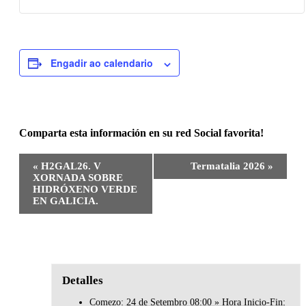
Engadir ao calendario
Comparta esta información en su red Social favorita!
Facebook
X
Bluesky
Reddit
LinkedIn
WhatsApp
Telegram
Tumblr
Pinterest
Xing
Email
Navegación
«
H2GAL26. V
Termatalia 2026
»
Evento
XORNADA SOBRE
HIDRÓXENO VERDE
EN GALICIA.
Detalles
Comezo:
24 de Setembro 08:00 » Hora Inicio-Fin: