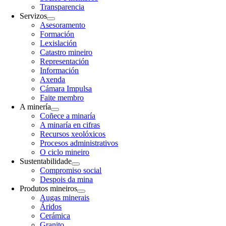
Transparencia
Servizos
Asesoramento
Formación
Lexislación
Catastro mineiro
Representación
Información
Axenda
Cámara Impulsa
Faite membro
A minería
Coñece a minaría
A minaría en cifras
Recursos xeolóxicos
Procesos administrativos
O ciclo mineiro
Sustentabilidade
Compromiso social
Despois da mina
Produtos mineiros
Augas minerais
Áridos
Cerámica
Granito