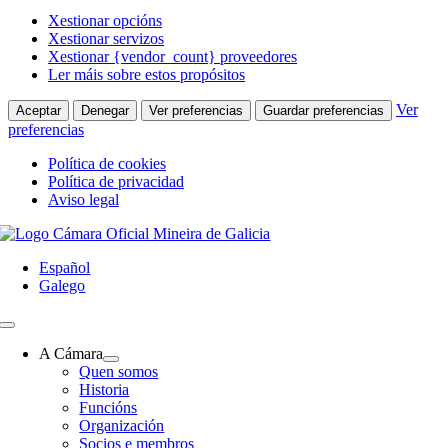
Xestionar opcións
Xestionar servizos
Xestionar {vendor_count} proveedores
Ler máis sobre estos propósitos
Ver
Aceptar
Denegar
Ver preferencias
Guardar preferencias
preferencias
Política de cookies
Política de privacidad
Aviso legal
Skip
to
Español
content
Galego
Toggle
Navigation
A Cámara
Quen somos
Historia
Funcións
Organización
Socios e membros