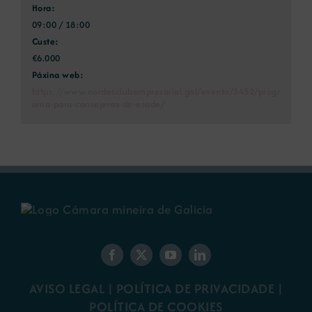
Hora:
09:00 / 18:00
Custe:
€6.000
Páxina web:
https://www.nordesclubempresarial.gal/evento/3452/progr
ama-para-consejeras-de-esade/
AVISO LEGAL
|
POLÍTICA DE PRIVACIDADE
|
POLÍTICA DE COOKIES