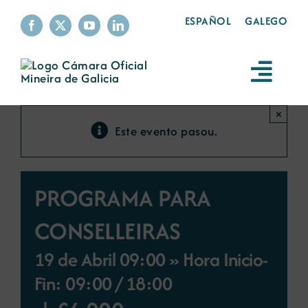
Skip
ESPAÑOL
GALEGO
to
content
Toggl
Navig
A Cámara
×
Este evento pasou.
Servizos
PROGRAMA PARA
A minería
CONSELLEIRAS
Sustentabilidade
19 de Abril 09:00 » Hora Inicio-
Fin: 09:00
/
18:00
Produtos mineiros