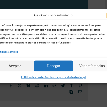
nicio-Fin: 10:00
/
11:30
Gestionar consentimiento
a ofrecer las mejores experiencias, utilizamos tecnologías como las cookies para
acenar y/o acceder a la información del dispositivo. El consentimiento de estas
nologías nos permitirá procesar datos como el comportamiento de navegación o las
ntificaciones únicas en este sitio. No consentir o retirar el consentimiento, puede
ctar negativamente a ciertas características y funciones.
tionar servizos
Aceptar
Denegar
Ver preferencias
Política de cookies
Política de privacidad
Aviso legal
Facebook
X
Bluesky
Reddit
LinkedIn
WhatsApp
Telegram
Tumblr
Pinterest
Xing
Email