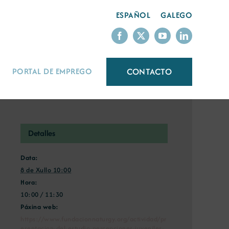
ESPAÑOL
GALEGO
CONTACTO
PORTAL DE EMPREGO
Detalles
Data:
8 de Xullo 10:00
Hora:
10:00 / 11:30
Páxina web:
https://www.fundacionnaturgy.org/actividad/pr
esentacion-del-estudio-percepciones-juveniles-