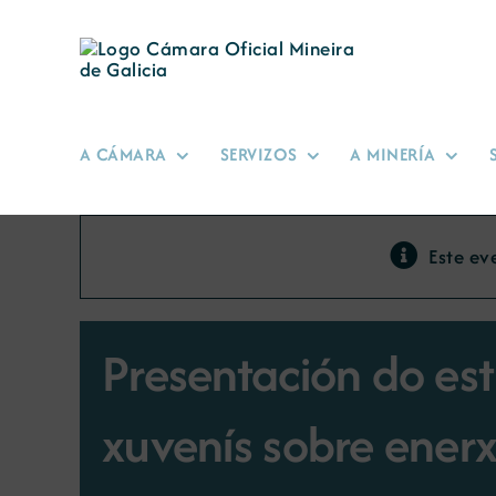
Skip
to
content
A CÁMARA
SERVIZOS
A MINERÍA
Este ev
Presentación do es
xuvenís sobre enerx