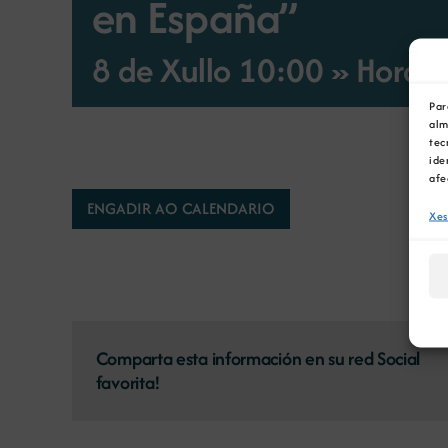
en España”
8 de Xullo 10:00 » Hora I
Par
alm
tec
ide
afe
ENGADIR AO CALENDARIO
Xes
Comparta esta información en su red Social
favorita!