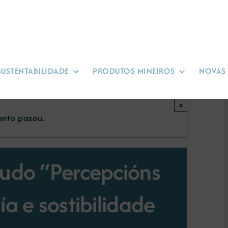
SUSTENTABILIDADE
PRODUTOS MINEIROS
NOVAS
×
ento pasou.
tudo “Percepcións
ía e sostibilidade