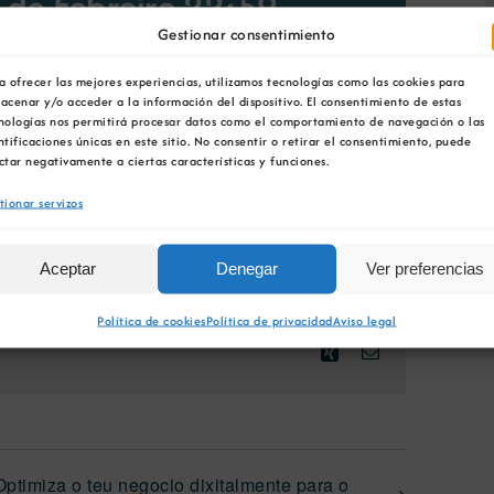
 de Febreiro 22:59
Gestionar consentimiento
a ofrecer las mejores experiencias, utilizamos tecnologías como las cookies para
acenar y/o acceder a la información del dispositivo. El consentimiento de estas
nologías nos permitirá procesar datos como el comportamiento de navegación o las
ntificaciones únicas en este sitio. No consentir o retirar el consentimiento, puede
NGADIR AO CALENDARIO
ctar negativamente a ciertas características y funciones.
tionar servizos
Aceptar
Denegar
Ver preferencias
Política de cookies
Política de privacidad
Aviso legal
Facebook
X
Bluesky
Reddit
LinkedIn
WhatsApp
Telegram
Tumblr
Pinterest
Xing
Email
Optimiza o teu negocio dixitalmente para o