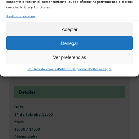
consentir o retirar el consentimiento, puede afectar negativamente a ciertas
Xing
Email
características y funciones.
Xestionar servizos
Aceptar
ENERXIMAR 2025. II Foro de Eólica
Obradoiro 6. Xornada
Denegar
Offshore en Galicia
de conclusións
Ver preferencias
Política de cookies
Política de privacidad
Aviso legal
Detalles
Data:
14 de Febreiro 12:00
Hora:
12:00 / 14:00
Páxina web: