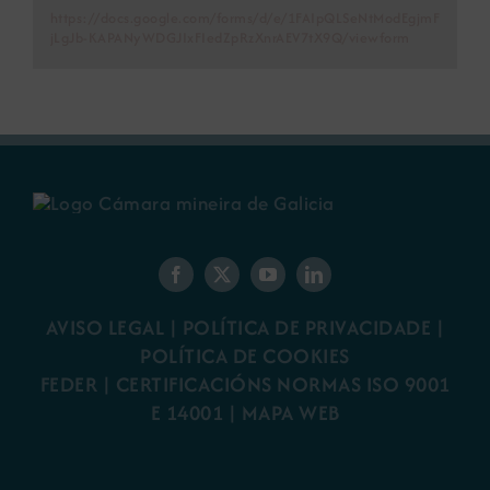
https://docs.google.com/forms/d/e/1FAIpQLSeNtModEgjmF
jLgJb-KAPANyWDGJIxFIedZpRzXnrAEV7tX9Q/viewform
AVISO LEGAL
|
POLÍTICA DE PRIVACIDADE
|
POLÍTICA DE COOKIES
FEDER
|
CERTIFICACIÓNS NORMAS ISO 9001
E 14001
| MAPA WEB