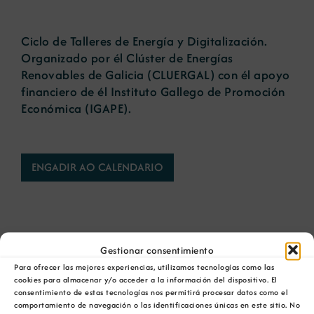
Novas
Ciclo de Talleres de Energía y Digitalización.
Organizado por él Clúster de Energías
Renovables de Galicia (CLUERGAL) con él apoyo
Portal de emprego
financiero de él Instituto Gallego de Promoción
Económica (IGAPE).
Contacto
ENGADIR AO CALENDARIO
Gestionar consentimiento
Para ofrecer las mejores experiencias, utilizamos tecnologías como las
Comparta esta información en su red Social
cookies para almacenar y/o acceder a la información del dispositivo. El
favorita!
consentimiento de estas tecnologías nos permitirá procesar datos como el
comportamiento de navegación o las identificaciones únicas en este sitio. No
Facebook
X
Bluesky
Reddit
LinkedIn
WhatsApp
Telegram
Tumblr
Pinterest