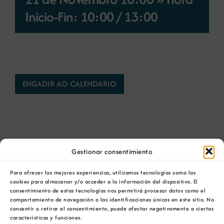
Inicio-Fin: 10:00
/
13:00
Novas
Portal de emprego
ENGADIR AO CALENDARIO
Contacto
Gestionar consentimiento
Comparta esta información en su red Social
favorita!
Para ofrecer las mejores experiencias, utilizamos tecnologías como las
cookies para almacenar y/o acceder a la información del dispositivo. El
Facebook
X
Bluesky
Reddit
LinkedIn
WhatsApp
Telegram
Tumblr
Pinterest
consentimiento de estas tecnologías nos permitirá procesar datos como el
Xing
Email
comportamiento de navegación o las identificaciones únicas en este sitio. No
consentir o retirar el consentimiento, puede afectar negativamente a ciertas
características y funciones.