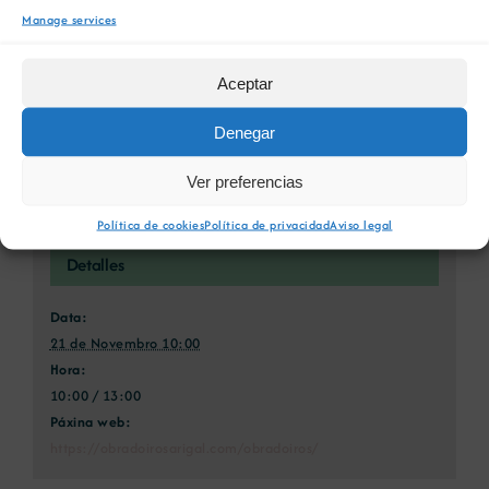
Manage services
Conservación e xestión
Obradoiro 1 ARIGAL:
Aceptar
sustentable das augas
Dixitalización no sector dos
mineromedicinais
áridos
Denegar
Ver preferencias
Política de cookies
Política de privacidad
Aviso legal
Detalles
Data:
21 de Novembro 10:00
Hora:
10:00 / 13:00
Páxina web:
https://obradoirosarigal.com/obradoiros/