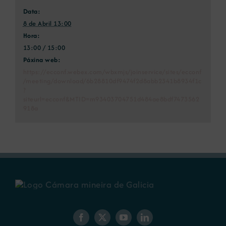
Data:
8 de Abril 13:00
Hora:
13:00 / 15:00
Páxina web:
https://ecconf.webex.com/wbxmjs/joinservice/sites/ecconf
/meeting/download/6b28810df9474f2d8abb2341b8934f1c
?
siteurl=ecconf&MTID=m93403704751d484ae8bdf7473562
918a