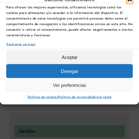
Para ofrecer las mejores experiencias, utilizamos tecnologías como las
Comparta esta información en su red Social
cookies para almacenar y/o acceder a la información del dispositivo. El
favorita!
consentimiento de estas tecnologías nos permitirá procesar datos como el
comportamiento de navegación o las identificaciones únicas en este sitio. No
Facebook
X
Bluesky
Reddit
LinkedIn
WhatsApp
Telegram
Tumblr
Pinterest
consentir o retirar el consentimiento, puede afectar negativamente a ciertas
características y funciones.
Xing
Email
Xestionar servizos
Aceptar
Denegar
CORNISH MINING CON
Novo Regulamento sobre
AYNSLEY COCKS DO
Materias Primas Críticas e
CORNWALL COUNTY COUNCIL
Estratéxicas
Ver preferencias
Política de cookies
Política de privacidad
Aviso legal
Detalles