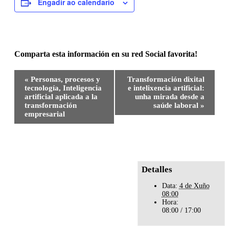
Engadir ao calendario
Comparta esta información en su red Social favorita!
Facebook
X
Bluesky
Reddit
LinkedIn
WhatsApp
Telegram
Tumblr
Pinterest
Xing
Email
Navegación
«
Personas, procesos y
Transformación dixital
Evento
tecnología, Inteligencia
e intelixencia artificial:
artificial aplicada a la
unha mirada desde a
transformación
saúde laboral
»
empresarial
Detalles
Data:
4 de Xuño
08:00
Hora:
08:00 / 17:00