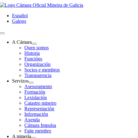
Skip
to
Español
content
Galego
Toggle
Navigation
A Cámara
Quen somos
Historia
Funcións
Organización
Socios e membros
Transparencia
Servizos
Asesoramento
Formación
Lexislación
Catastro mineiro
Representación
Información
Axenda
Cámara Impulsa
Faite membro
A minería