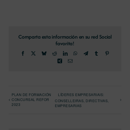
Comparta esta información en su red Social
favorita!
Facebook
X
Bluesky
Reddit
LinkedIn
WhatsApp
Telegram
Tumblr
Pinterest
Xing
Email
PLAN DE FORMACIÓN
LÍDERES EMPRESARIAIS:
CONCURSAL REFOR
CONSELLEIRAS, DIRECTIVAS,
2023
EMPRESARIAS