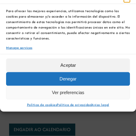
10:00 h.
Mulleres que lideran a empresa actual e
futura
(panel)
Para ofrecer las mejores experiencias, utilizamos tecnologías como las
cookies para almacenar y/o acceder a la información del dispositivo. El
Marian Mouriño
, RC Celta.
Teresa Mariño
,
consentimiento de estas tecnologías nos permitirá procesar datos como el
comportamiento de navegación o las identificaciones únicas en este sitio. No
Altia.
Sara Rodríguez
, Hermasa.
Lola Palacio
,
consentir o retirar el consentimiento, puede afectar negativamente a ciertas
Concepto Industrial.
Angela
características y funciones.
Rodríguez
,
Abanca.
Beatriz Novoa
, R
Manage services
Modera:
Ángela Gómez Caruncho
, Torres y
Carrera
Aceptar
11:00 h.
Coloquio / conclusións
Denegar
Participación do público (presencial e online)
Ver preferencias
11:15 h.
Café – Networking
Política de cookies
Política de privacidad
Aviso legal
ENGADIR AO CALENDARIO