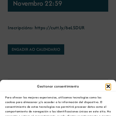
Novembro 22:59
Novas
Inscripcións:
https://cutt.ly/6eLSDUR
Portal de emprego
Contacto
ENGADIR AO CALENDARIO
Gestionar consentimiento
Comparta esta información en su red Social
favorita!
Para ofrecer las mejores experiencias, utilizamos tecnologías como las
cookies para almacenar y/o acceder a la información del dispositivo. El
Facebook
X
Bluesky
Reddit
LinkedIn
WhatsApp
Telegram
Tumblr
Pinterest
consentimiento de estas tecnologías nos permitirá procesar datos como el
Xing
Email
comportamiento de navegación o las identificaciones únicas en este sitio. No
consentir o retirar el consentimiento, puede afectar negativamente a ciertas