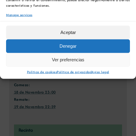
características y funciones.
Manage services
Industria e Empresa 4.0
Industria e Empresa 4.0
Aceptar
Denegar
Ver preferencias
Detalles
Política de cookies
Política de privacidad
Aviso legal
Comezo:
18 de Novembro 23:00
Remate:
19 de Novembro 22:59
Recinto